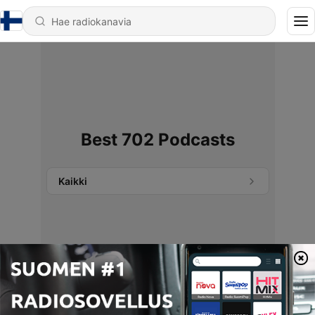
Best 702 Podcasts
Kaikki
Podcasteja ei löytynyt.