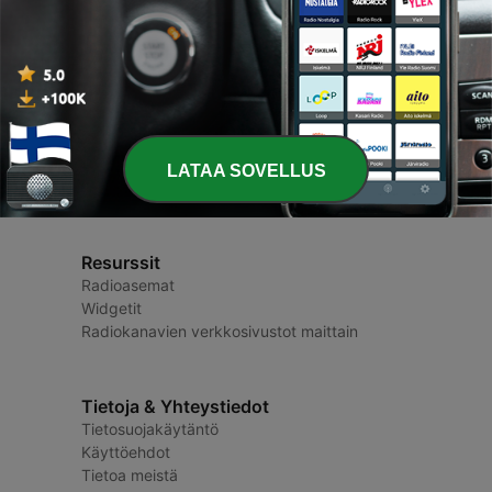
Radio Suomi
Radioasemat ja podcastit
LATAA SOVELLUS
Resurssit
Radioasemat
Widgetit
Radiokanavien verkkosivustot maittain
Tietoja & Yhteystiedot
Tietosuojakäytäntö
Käyttöehdot
Tietoa meistä