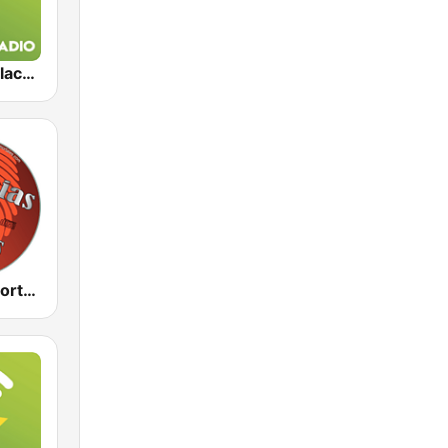
Exclusively Black Sabbath
Cumbias Inmortales Radio