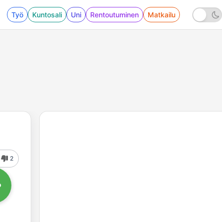
Työ
Kuntosali
Uni
Rentoutuminen
Matkailu
2