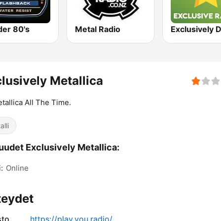
er 80's
Metal Radio
lusively Metallica
etallica All The Time.
lli
uudet Exclusively Metallica:
:
Online
teydet
sto
https://play.you.radio/