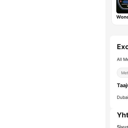
Wond
Exc
All M
Meta
Taaj
Dubai
Yh
Sivu