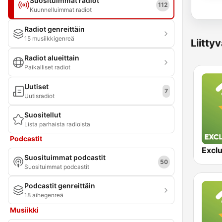
Suosituimmat radiot
112
Kuunnelluimmat radiot
Radiot genreittäin
15 musiikkigenreä
Liitty
Radiot alueittain
Paikalliset radiot
Uutiset
7
Uutisradiot
Suositellut
Lista parhaista radioista
Podcastit
Suosituimmat podcastit
50
Suosituimmat podcastit
Podcastit genreittäin
18 aihegenreä
Musiikki