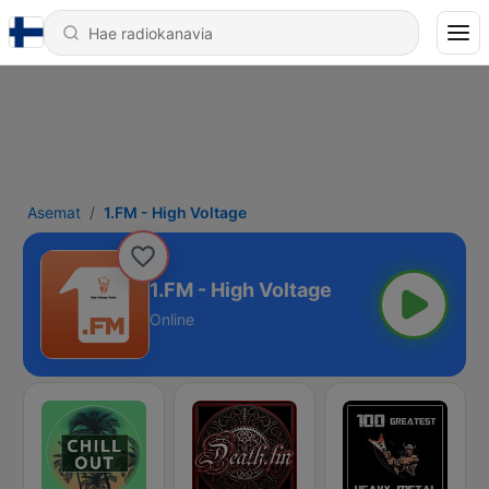
Asemat
1.FM - High Voltage
1.FM - High Voltage
Online