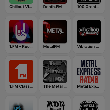
Chillout Vibes
Death.FM
100 Greatest Heavy Metal
1.FM - Rock Classics
MetalFM
Vibration Metal
1.FM Classic Rock
The Metal MIXX
Metal Express