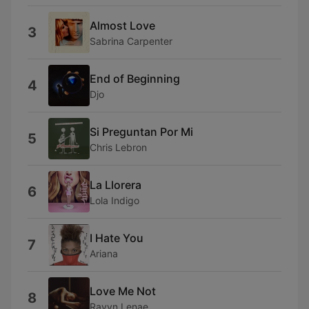
Almost Love
3
Sabrina Carpenter
End of Beginning
4
Djo
Si Preguntan Por Mi
5
Chris Lebron
La Llorera
6
Lola Indigo
I Hate You
7
Ariana
Love Me Not
8
Ravyn Lenae