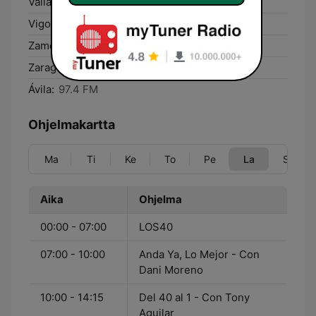
Valladolid:
90.9 FM
Vigo:
99.4 FM
Zamora:
89.8 FM
Zaragoza:
95.3 FM
Ávila:
97.4 FM
Ohjelmakartta
Ma
Ti
Ke
To
Pe
La
Su
Aika
Ohjelma
00:00 - 07:00
LOS40
07:00 - 10:00
Anda Ya, Lo Mejor - Con
Dani Moreno
10:00 - 14:15
Del 40 al 1 - Con Tony
Aguilar