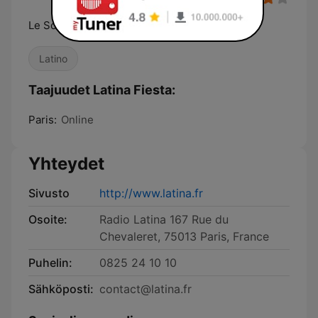
Le Son Latino
Latino
Taajuudet Latina Fiesta:
Paris:
Online
Yhteydet
Sivusto
http://www.latina.fr
Osoite:
Radio Latina 167 Rue du
Chevaleret, 75013 Paris, France
Puhelin:
0825 24 10 10
Sähköposti:
contact@latina.fr