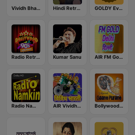
Vividh Bharti (विविध भारती)
Hindi Retro Hits Radio
GOLDY Evergreen
Radio Retro Bollywood 90s
Kumar Sanu
AIR FM Gold Dehli
Radio Namkin
AIR Vividh Bharati
Bollywood Gaane Purane