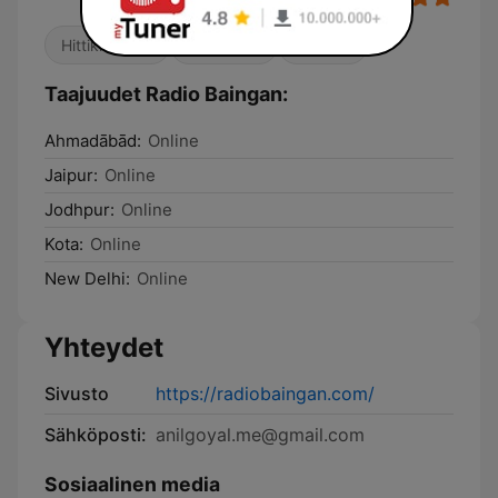
Hittiklassikot
Bollywood
90-luku
Taajuudet Radio Baingan:
Ahmadābād:
Online
Jaipur:
Online
Jodhpur:
Online
Kota:
Online
New Delhi:
Online
Yhteydet
Sivusto
https://radiobaingan.com/
Sähköposti:
anilgoyal.me@gmail.com
Sosiaalinen media