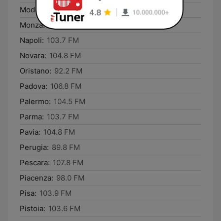
Modena:
106.8 FM
Monza:
104.8 FM
Napoli:
103.7 FM
Novara:
104.8 FM
Oristano:
92.2 FM
Padova:
106.8 FM
Palermo:
104.5 FM
Parma:
103.7 FM
Pavia:
104.8 FM
Perugia:
89.8 FM
Pescara:
107.8 FM
Piacenza:
98.0 FM
Pisa:
103.9 FM
Pistoia:
103.6 FM