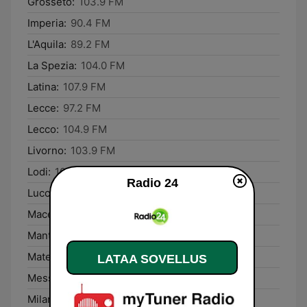
Grosseto:
103.9 FM
Imperia:
90.4 FM
L'Aquila:
89.2 FM
La Spezia:
104.0 FM
Latina:
107.9 FM
Lecce:
97.2 FM
Lecco:
104.9 FM
Livorno:
103.9 FM
Lodi:
104.8 FM
Radio 24
Lucca:
103.9 FM
Macerata:
88.0 FM
Mantova:
103.0 FM
Matera:
101.8 FM
LATAA SOVELLUS
Messina:
91.1 FM
Milano:
104.8 FM