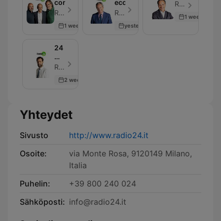
convocati
economia
Radio 24 - Jakso 30
Radio 24 - Jakso 30
Radio 24 - Jakso 33
1 week ago
1 week ago
yesterday
24
Mattino
-
Radio 24 - Jakso 30
Rassegna
2 weeks ago
stampa
Yhteydet
Sivusto
http://www.radio24.it
Osoite:
via Monte Rosa, 9120149 Milano,
Italia
Puhelin:
+39 800 240 024
Sähköposti:
info@radio24.it