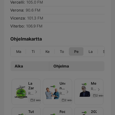
Vercelli:
105.0 FM
Verona:
90.6 FM
Vicenza:
101.3 FM
Viterbo:
106.9 FM
Ohjelmakartta
Ma
Ti
Ke
To
Pe
La
Su
Aika
Ohjelma
La
Uno,
Melog
Zanzara
nessuno,
Radio 24 - Jakso 30
100Milan
Radio 24 - Jakso 30
Radio 24 - Jakso 30
2 weeks ago
2 weeks ago
2 weeks ago
Tutti
Focus
2024