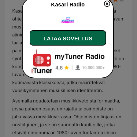
Kasari Radio
Kasari Radio on suomalainen radiokanava, jonka
ohjelmisto keskittyy kokonaisvaltaisesti 1980-luvun
musiikkiin ja kyseisen vuosikymmenen
äänimaailmaan. Kanavan musiikkitarjonta kattaa
LATAA SOVELLUS
laajasti aikakauden suurimmat hitit ja tyylilajit,
painottuen erityisesti pop- ja rock-musiikkiin sekä
syntetisaattorivetoiseen tanssimusiikkiin. Sisältö on
koostettu siten, että se tarjoaa läpileikkauksen 80-
luvun kansainvälisistä listasuosikeista sekä
kotimaisista klassikoista, jotka määrittelivät
vuosikymmenen musiikillisen identiteetin.
Asemalla noudatetaan musiikkivetoista formaattia,
jossa puheen osuus on rajattu ja painopiste on
jatkuvassa musiikkivirrassa. Ohjelmiston linjaus on
nostalginen, ja se on suunnattu kuulijoille, jotka
etsivät nimenomaan 1980-luvun tuotantoa ilman