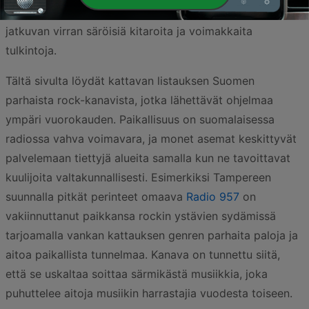
kulttuurin tärkeänä selkärankana tarjoten kuulijoille
jatkuvan virran säröisiä kitaroita ja voimakkaita
tulkintoja.
Tältä sivulta löydät kattavan listauksen Suomen
parhaista rock-kanavista, jotka lähettävät ohjelmaa
ympäri vuorokauden. Paikallisuus on suomalaisessa
radiossa vahva voimavara, ja monet asemat keskittyvät
palvelemaan tiettyjä alueita samalla kun ne tavoittavat
kuulijoita valtakunnallisesti. Esimerkiksi Tampereen
suunnalla pitkät perinteet omaava
Radio 957
on
vakiinnuttanut paikkansa rockin ystävien sydämissä
tarjoamalla vankan kattauksen genren parhaita paloja ja
aitoa paikallista tunnelmaa. Kanava on tunnettu siitä,
että se uskaltaa soittaa särmikästä musiikkia, joka
puhuttelee aitoja musiikin harrastajia vuodesta toiseen.