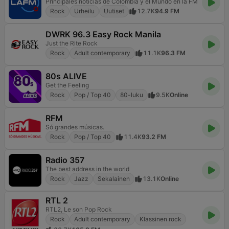
Principales noticias de Colombia y el Mundo en la FM
Rock
Urheilu
Uutiset
12.7K
94.9 FM
DWRK 96.3 Easy Rock Manila
Just the Rite Rock
Rock
Adult contemporary
11.1K
96.3 FM
80s ALIVE
Get the Feeling
Rock
Pop / Top 40
80-luku
9.5K
Online
RFM
Só grandes músicas.
Rock
Pop / Top 40
11.4K
93.2 FM
Radio 357
The best address in the world
Rock
Jazz
Sekalainen
13.1K
Online
RTL 2
RTL2, Le son Pop Rock
Rock
Adult contemporary
Klassinen rock