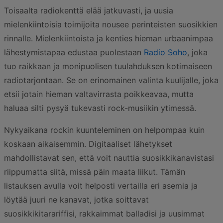
Toisaalta radiokenttä elää jatkuvasti, ja uusia
mielenkiintoisia toimijoita nousee perinteisten suosikkien
rinnalle. Mielenkiintoista ja kenties hieman urbaanimpaa
lähestymistapaa edustaa puolestaan
Radio Soho
, joka
tuo raikkaan ja monipuolisen tuulahduksen kotimaiseen
radiotarjontaan. Se on erinomainen valinta kuulijalle, joka
etsii jotain hieman valtavirrasta poikkeavaa, mutta
haluaa silti pysyä tukevasti rock-musiikin ytimessä.
Nykyaikana rockin kuunteleminen on helpompaa kuin
koskaan aikaisemmin. Digitaaliset lähetykset
mahdollistavat sen, että voit nauttia suosikkikanavistasi
riippumatta siitä, missä päin maata liikut. Tämän
listauksen avulla voit helposti vertailla eri asemia ja
löytää juuri ne kanavat, jotka soittavat
suosikkikitarariffisi, rakkaimmat balladisi ja uusimmat