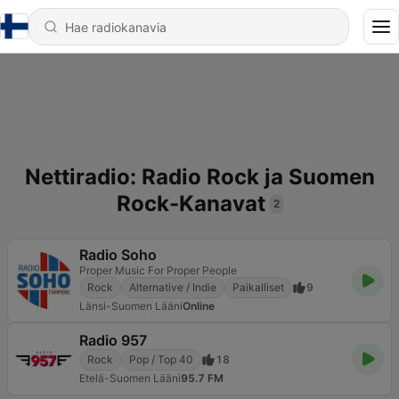
Nettiradio: Radio Rock ja Suomen
Rock-Kanavat
2
Radio Soho
Proper Music For Proper People
Rock
Alternative / Indie
Paikalliset
9
Länsi-Suomen Lääni
Online
Radio 957
Rock
Pop / Top 40
18
Etelä-Suomen Lääni
95.7 FM