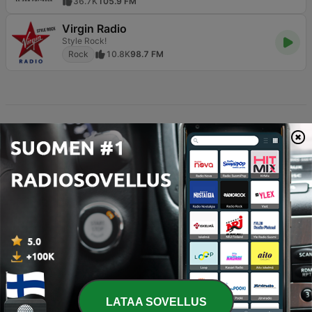
36.7K
105.9 FM
Virgin Radio
Style Rock!
Rock
10.8K
98.7 FM
Suomalainen rock-musiikki on elänyt ja voinut hyvin jo
vuosikymmenten ajan, ja se on edelleen yksi maan
suosituimmista musiikkityyleistä. Etsitpä sitten
perinteistä suomirockia, raskasta metallia tai
kansainvälisiä klassikoita, Suomen radiokenttä tarjoaa
laajan valikoiman vaihtoehtoja jokaiseen makuun. Rock
ei ole Suomessa pelkkää musiikkia; se on elämäntapa,
joka näkyy niin suurilla festivaaleilla kuin paikallisilla
LATAA SOVELLUS
pikkuklubeillakin, ja radiokanavat toimivat tämän