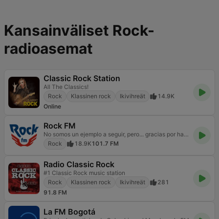
Kansainväliset Rock-
radioasemat
Classic Rock Station
All The Classics!
Rock
Klassinen rock
Ikivihreät
14.9K
Online
Rock FM
No somos un ejemplo a seguir, pero... gracias por hacerlo
Rock
18.9K
101.7 FM
Radio Classic Rock
#1 Classic Rock music station
Rock
Klassinen rock
Ikivihreät
281
91.8 FM
La FM Bogotá