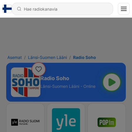
Asemat
Länsi-Suomen Lääni
Radio Soho
Radio Soho
Länsi-Suomen Lääni - Online