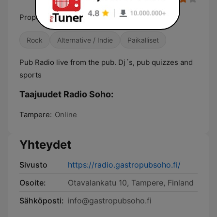
Proper Music For Proper People
Rock
Alternative / Indie
Paikalliset
Pub Radio live from the pub. Dj´s, pub quizzes and
sports
Taajuudet Radio Soho:
Tampere:
Online
Yhteydet
Sivusto
https://radio.gastropubsoho.fi/
Osoite:
Otavalankatu 10, Tampere, Finland
Sähköposti:
info@gastropubsoho.fi