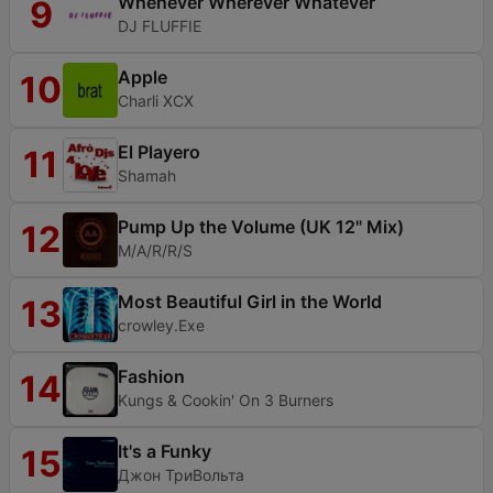
Whenever Wherever Whatever
9
DJ FLUFFIE
Apple
10
Charli XCX
El Playero
11
Shamah
Pump Up the Volume (UK 12" Mix)
12
M/A/R/R/S
Most Beautiful Girl in the World
13
crowley.Exe
Fashion
14
Kungs & Cookin' On 3 Burners
It's a Funky
15
Джон ТриВольта