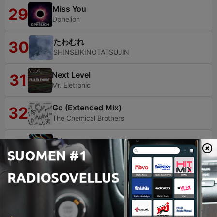
Miss You
29
Dphelion
たわむれ
30
SHINSEIKINOTATSUJIN
Next Level
31
Mr. Eletronic
Go (Extended Mix)
32
The Chemical Brothers
Trip
33
Nicholas Noranbrock
Bots
34
Barona Malte
Out of Control
35
Steve Levi