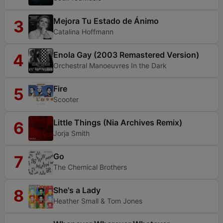
Mejora Tu Estado de Ánimo
3
Catalina Hoffmann
Enola Gay (2003 Remastered Version)
4
Orchestral Manoeuvres In the Dark
Fire
5
Scooter
Little Things (Nia Archives Remix)
6
Jorja Smith
Go
7
The Chemical Brothers
She's a Lady
8
Heather Small & Tom Jones