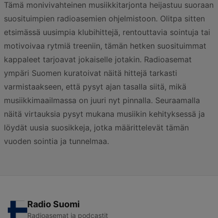
Tämä monivivahteinen musiikkitarjonta heijastuu suoraan
suosituimpien radioasemien ohjelmistoon. Olitpa sitten
etsimässä uusimpia klubihittejä, rentouttavia sointuja tai
motivoivaa rytmiä treeniin, tämän hetken suosituimmat
kappaleet tarjoavat jokaiselle jotakin. Radioasemat
ympäri Suomen kuratoivat näitä hittejä tarkasti
varmistaakseen, että pysyt ajan tasalla siitä, mikä
musiikkimaailmassa on juuri nyt pinnalla. Seuraamalla
näitä virtauksia pysyt mukana musiikin kehityksessä ja
löydät uusia suosikkeja, jotka määrittelevät tämän
vuoden sointia ja tunnelmaa.
Radio Suomi
Radioasemat ja podcastit