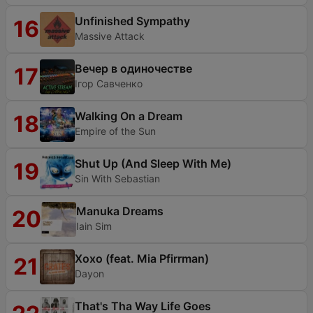
Unfinished Sympathy
16
Massive Attack
Вечер в одиночестве
17
Ігор Савченко
Walking On a Dream
18
Empire of the Sun
Shut Up (And Sleep With Me)
19
Sin With Sebastian
Manuka Dreams
20
Iain Sim
Xoxo (feat. Mia Pfirrman)
21
Dayon
That's Tha Way Life Goes