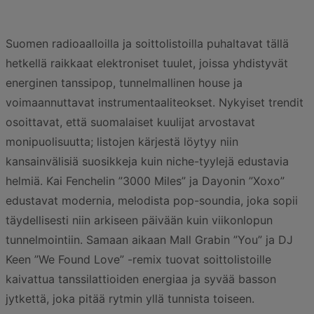
Suomen radioaalloilla ja soittolistoilla puhaltavat tällä
hetkellä raikkaat elektroniset tuulet, joissa yhdistyvät
energinen tanssipop, tunnelmallinen house ja
voimaannuttavat instrumentaaliteokset. Nykyiset trendit
osoittavat, että suomalaiset kuulijat arvostavat
monipuolisuutta; listojen kärjestä löytyy niin
kansainvälisiä suosikkeja kuin niche-tyylejä edustavia
helmiä. Kai Fenchelin ”3000 Miles” ja Dayonin ”Xoxo”
edustavat modernia, melodista pop-soundia, joka sopii
täydellisesti niin arkiseen päivään kuin viikonlopun
tunnelmointiin. Samaan aikaan Mall Grabin ”You” ja DJ
Keen ”We Found Love” -remix tuovat soittolistoille
kaivattua tanssilattioiden energiaa ja syvää basson
jytkettä, joka pitää rytmin yllä tunnista toiseen.