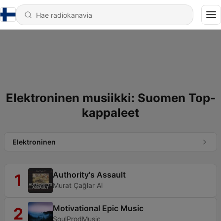
Elektroninen musiikki: Suomen Top-
kappaleet
Elektroninen
Authority's Assault
1
Murat Çağlar Al
Motivational Epic Music
2
SoulProdMusic