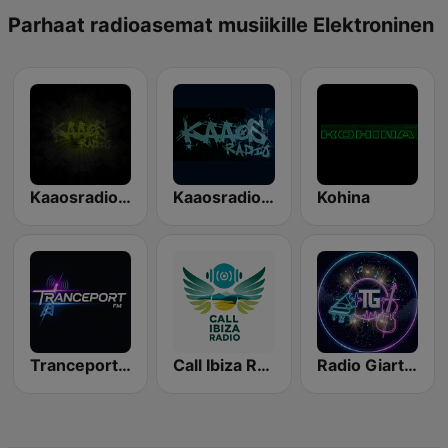
Parhaat radioasemat musiikille Elektroninen
Kaaosradio IDM/Experimental
Kaaosradio Chiptune
Kohina
Tranceport FM.com
Call Ibiza Radio
Radio Giartbell