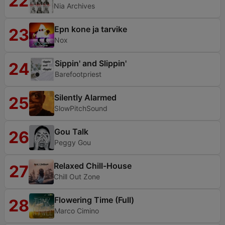
22
Nia Archives
Epn kone ja tarvike
23
Nox
Sippin' and Slippin'
24
Barefootpriest
Silently Alarmed
25
SlowPitchSound
Gou Talk
26
Peggy Gou
Relaxed Chill-House
27
Chill Out Zone
Flowering Time (Full)
28
Marco Cimino