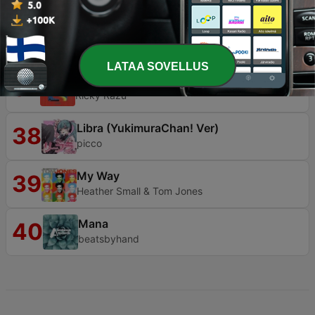
Jungle Is Massive, Vol. 1
36
M-Beat
LATAA SOVELLUS
Running (Back To You)
37
Ricky Razu
Libra (YukimuraChan! Ver)
38
picco
My Way
39
Heather Small & Tom Jones
Mana
40
beatsbyhand