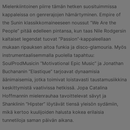
Mielenkiintoinen piirre tämän hetken suosituimmissa
kappaleissa on genrerajojen hämärtyminen. Empire of
the Sunin klassikkomaineeseen noussut ”We Are the
People” pitää edelleen pintansa, kun taas Nile Rodgersin
kaltaiset legendat tuovat ”Passion”-kappaleellaan
mukaan ripauksen aitoa funkia ja disco-glamouria. Myös
instrumentaalisemmalla puolella tapahtuu:
SoulProdMusicin ”Motivational Epic Music” ja Jonathan
Buchananin ”Elastique” tarjoavat dynaamisia
äänimaisemia, jotka toimivat loistavasti taustamusiikkina
keskittymistä vaativissa hetkissä. Jopa Catalina
Hoffmannin mielenrauhaa tavoittelevat sävyt ja
Shanklinin ”Hipster” löytävät tiensä yleisön sydämiin,
mikä kertoo kuulijoiden halusta kokea erilaisia
tunnetiloja saman päivän aikana.