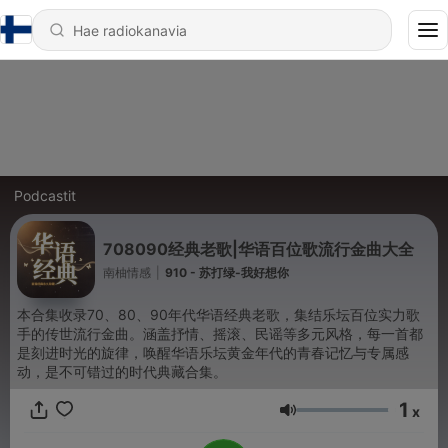
Podcastit
708090经典老歌|华语百位歌流行金曲大全
南柚情感
|
910 - 苏打绿-我好想你
本合集收录70、80、90年代华语经典老歌，集结乐坛百位实力歌
手的传世流行金曲。涵盖抒情、摇滚、民谣等多元风格，每一首都
是刻进时光的旋律，唤醒华语乐坛黄金年代的青春记忆与专属感
动，是不可错过的时代典藏合集。
1
x
Äänenvoimakkuus