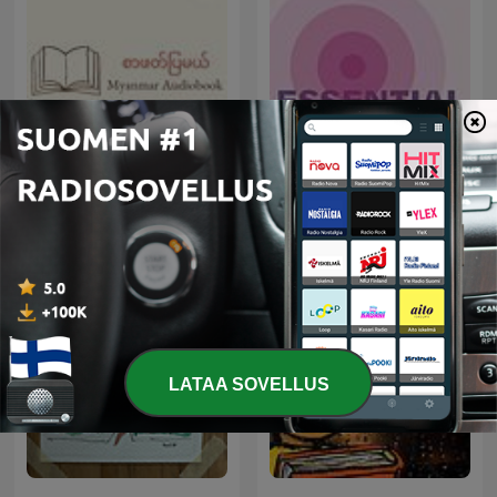
စာဖတ်ပြမယ် - Myanmar
Essential Tremors
Audiobook
LATAA SOVELLUS