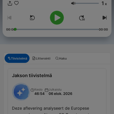
1
x
Äänenvoimakkuus
00:00
00:00
Tiivistelmä
Litterointi
Haku
Jakson tiivistelmä
Kesto
Julkaistu
46:54
06 elok. 2026
Deze aflevering analyseert de Europese