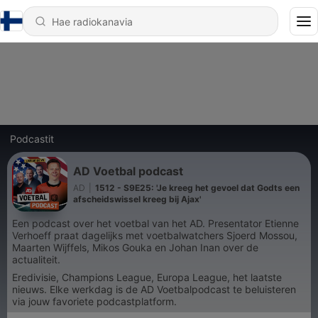
Podcastit
AD Voetbal podcast
AD
|
1512 - S9E25: 'Je kreeg het gevoel dat Godts een
afscheidswissel kreeg bij Ajax'
Een podcast over het voetbal van het AD. Presentator Etienne
Verhoeff praat dagelijks met voetbalwatchers Sjoerd Mossou,
Maarten Wijffels, Mikos Gouka en Johan Inan over de
actualiteit.
Eredivisie, Champions League, Europa League, het laatste
nieuws. Elke werkdag is de AD Voetbalpodcast te beluisteren
via jouw favoriete podcastplatform.