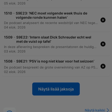
05 elok. 2026
-
1510
S9E23: ‘NEC moet volgende week thuis de
volgende ronde kunnen halen’
De podcast analyseert de recente wedstrijd van NEC tegen Olympiacos, waarbij de focus ligt op de fysieke strijd en de kansen voor de returnwedstrijd. Daarnaast wordt de transferstrategie van PSV besproken, specifiek de komst van Kodai Sano en Kostić om de selectie te versterken. Verder wordt ingegaan op het transfernieuws rondom Ajax, AZ en Twente, met speciale aandacht voor de komst van Julian Brandt naar Ajax en het nieuwe financiële beleid onder technisch directeur Cruijff. Tot slot bespreken de hosts de transferdynamiek tussen grote Nederlandse clubs en het belang van talentontwikkeling bij Ajax.
04 elok. 2026
-
1509
S9E22: ‘Intern slaat Dick Schreuder echt wel
met de vuist op tafel’
In deze aflevering bespreken de presentatoren de huidige situatie bij NEC, met een focus op de verdedigingsproblematiek en de krappe selectie voor de Champions League-voorronde tegen Olympiacos. Daarnaast wordt ingegaan op de transferstatus van de club, de impact van Dusan Tadic en de mogelijke interesse van PSV in Sano.
03 elok. 2026
-
1508
S9E21: ‘PSV is nog niet klaar voor het seizoen’
De podcast bespreekt de grote overwinning van AZ op PSV met 0-4, waarbij de rode kaart voor Joey Veerman en de transferstrategie van PSV centraal staan. Daarnaast wordt ingegaan op de transferstatus van AZ-spelers en de noodzaak voor versterkingen bij PSV om de concurrentie met Ajax aan te kunnen. Verder worden de sportieve en financiële uitdagingen voor de topclubs in de Eredivisie geanalyseerd, met specifieke aandacht voor de strijd om Champions League-plekken. De aflevering behandelt ook de reputatie van FIFA-president Infantino en sluit af met een quizvraag over de Johan Cruijffschaal.
02 elok. 2026
Näytä lisää jaksoja
Näytä kaikki