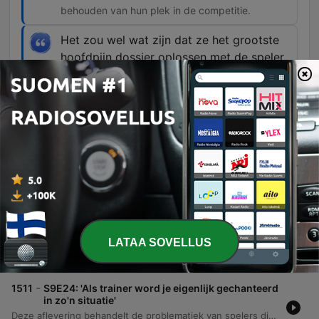
behouden van hun plek in de competitie.
Het zou wel wat zijn dat ze het grootste
hoofdpijn dossier oplossen met de speler
van de grootste concurrent.
00:39:45 · De presentator reflecteert op de
ironie van PSV die een verdediger van Ajax zou
kunnen aantrekken.
Jaksot
-
1512
S9E25: 'Je kreeg het gevoel dat Godts een
afscheidswissel kreeg bij Ajax'
LATAA SOVELLUS
Deze aflevering analyseert de Europese voorrondes van Ajax en FC Twente, met aandacht voor individuele prestaties en transfergeruchten. Daarnaast wordt de politieke situatie binnen de FIFA onder Gianni Infantino kritisch besproken in relatie tot de standpunten van de UEFA en KNVB. Verder verschuift de focus naar de Keuken Kampioens Divisie en de Eredivisie, waarbij de dynamiek van jonge trainers, clubdoelstellingen en de titelstrijd centraal staan. De podcast sluit af met een blik op degradatiekandidaten, transfermogelijkheden zoals Jordi Diens naar PSV en een quizvraag over coach Peter Vermeulen.
06 elok. 2026
-
1511
S9E24: 'Als trainer word je eigenlijk gechanteerd
in zo'n situatie'
Deze aflevering behandelt de problematiek van spelers die hun motivatie verliezen tijdens transferperiodes, met de casus Sano als voorbeeld, en analyseert de transferstrategieën van Ajax en PSV. Daarnaast wordt ingegaan op de noodzaak voor versterking in de defensie van PSV en de uitdagingen bij FC Twente rondom de spitsenpositie en de keeper. Verder bespreken we de transfer van Mo Salah naar Turkije, de speculaties rondom Louis van Gaal als bondscoach en de kritiek op de visie van de KNVB. De podcast sluit af met een blik op de Europese loting voor FC Twente en enkele persoonlijke anekdotes.