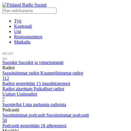
Radio Suomi
Työ
Kuntosali
Uni
Rentoutuminen
Matkailu
Suosikit
Suosikit ja viimeisimmät
Radiot
Suosituimmat radiot
Kuunnelluimmat radiot
112
Radiot genreittäin
15 musiikkigenreä
Radiot alueittain
Paikalliset radiot
Uutiset
Uutisradiot
7
Suositellut
Lista parhaista radioista
Podcastit
Suosituimmat podcastit
Suosituimmat podcastit
50
Podcastit genreittäin
18 aihegenreä
Musiikki