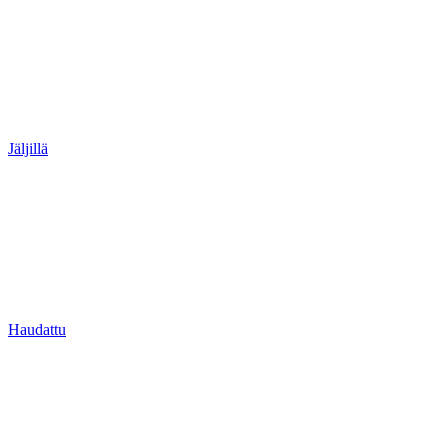
Jäljillä
Haudattu