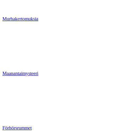
Murhakertomuksia
Maanantaimysteeri
Förhörsrummet