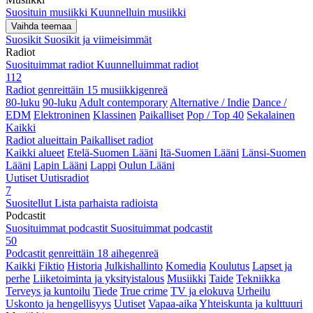
Suosituin musiikki
Kuunnelluin musiikki
Vaihda teemaa
Suosikit
Suosikit ja viimeisimmät
Radiot
Suosituimmat radiot
Kuunnelluimmat radiot
112
Radiot genreittäin
15 musiikkigenreä
80-luku
90-luku
Adult contemporary
Alternative / Indie
Dance /
EDM
Elektroninen
Klassinen
Paikalliset
Pop / Top 40
Sekalainen
Kaikki
Radiot alueittain
Paikalliset radiot
Kaikki alueet
Etelä-Suomen Lääni
Itä-Suomen Lääni
Länsi-Suomen
Lääni
Lapin Lääni
Lappi
Oulun Lääni
Uutiset
Uutisradiot
7
Suositellut
Lista parhaista radioista
Podcastit
Suosituimmat podcastit
Suosituimmat podcastit
50
Podcastit genreittäin
18 aihegenreä
Kaikki
Fiktio
Historia
Julkishallinto
Komedia
Koulutus
Lapset ja
perhe
Liiketoiminta ja yksityistalous
Musiikki
Taide
Tekniikka
Terveys ja kuntoilu
Tiede
True crime
TV ja elokuva
Urheilu
Uskonto ja hengellisyys
Uutiset
Vapaa-aika
Yhteiskunta ja kulttuuri