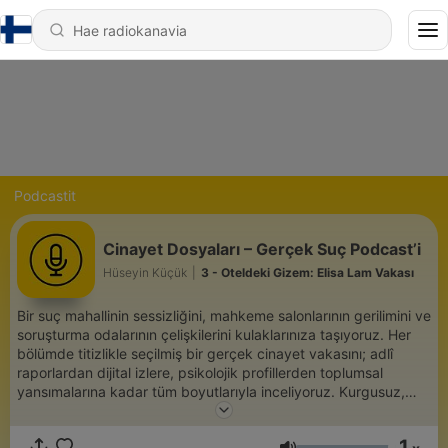
Podcastit
Cinayet Dosyaları – Gerçek Suç Podcast’i
Hüseyin Küçük
|
3 - Oteldeki Gizem: Elisa Lam Vakası
Bir suç mahallinin sessizliğini, mahkeme salonlarının gerilimini ve
soruşturma odalarının çelişkilerini kulaklarınıza taşıyoruz. Her
bölümde titizlikle seçilmiş bir gerçek cinayet vakasını; adlî
raporlardan dijital izlere, psikolojik profillerden toplumsal
yansımalarına kadar tüm boyutlarıyla inceliyoruz. Kurgusuz,
belgesel tadında anlatımla, kanıtların ışığında gerçeğe adım
adım yaklaşıyor; olayın yalnızca karanlık yönünü değil, ardında
1