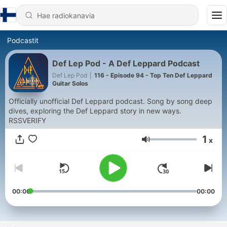
Podcastit
Def Lep Pod - A Def Leppard Podcast
Def Lep Pod
|
116 - Episode 94 - Top Ten Def Leppard
Guitar Solos
Officially unofficial Def Leppard podcast. Song by song deep
dives, exploring the Def Leppard story in new ways.
RSSVERIFY
1
x
Äänenvoimakkuus
00:00
00:00