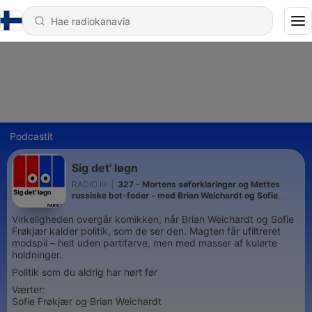
Podcastit
Sig det' løgn
RADIO IIII
|
327 - Mortens søforklaringer og Mettes
russiske bot-foder - med Brian Weichardt og Sofie
Frøkjær
Virkeligheden overgår komikken, når Brian Weichardt og Sofie
Frøkjær kalder politik, som de ser den. Magten får ufiltreret
modspil – helt uden partifarve, men med masser af kulørte
holdninger.
Politik som du aldrig har hørt før
Værter:
Sofie Frøkjær og Brian Weichardt