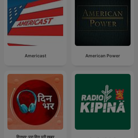
Americast
American Power
दिनभर: पूरा दिन,पूरी ख़बर