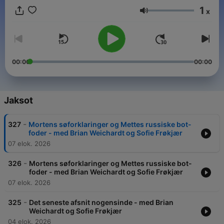
1
x
Äänenvoimakkuus
00:00
00:00
Jaksot
-
327
Mortens søforklaringer og Mettes russiske bot-
foder - med Brian Weichardt og Sofie Frøkjær
07 elok. 2026
-
326
Mortens søforklaringer og Mettes russiske bot-
foder - med Brian Weichardt og Sofie Frøkjær
07 elok. 2026
-
325
Det seneste afsnit nogensinde - med Brian
Weichardt og Sofie Frøkjær
04 elok. 2026