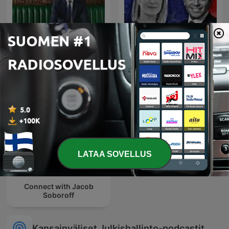
The Rest Is Politics
The Rest Is Politics: US
LATAA SOVELLUS
Connect with Jacob
Soboroff
Kansainväliset Julkishallinto-podcastit