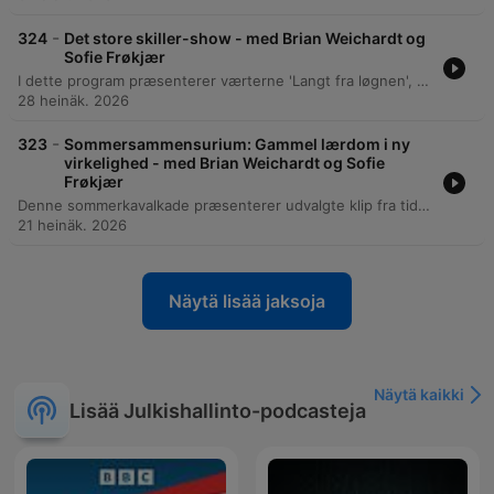
-
324
Det store skiller-show - med Brian Weichardt og
Sofie Frøkjær
I dette program præsenterer værterne 'Langt fra løgnen', hvor musikalske 'skiller' bruges til at kåre de bedste politiske øjeblikke. Episoden gennemgår alt fra Lars Løkke Rasmussens politiske rejse og personlige anekdoter til diskussioner om den nuværende regerings grønne profil og økonomiske ansvarlighed. Programmet dykker desuden ned i mediemæssige emner som kritik af Pia Olsen Dyrs håndtering af pressen samt mistanken om hybridpåvirkning via lufthavnsdroner. Episoden kulminerer med kåringen af Christoffer Melsson som vinder af 'Sig det Løgn's store skiller, før sommerprogrammet afsluttes.
28 heinäk. 2026
-
323
Sommersammensurium: Gammel lærdom i ny
virkelighed - med Brian Weichardt og Sofie
Frøkjær
Denne sommerkavalkade præsenterer udvalgte klip fra tidligere episoder, der belyser universelle sandheder i dansk politik. Episoden dykker ned i videnskaben bag gode undskyldninger og de komplekse regler omkring chokoladeafgiften og det absurde 'Chokoladesmager-skatteråd'. Samtalen udforsker desuden temaer som sandhed og manipulation, med fokus på Lars Løkke Rasmussens brug af citater og Niels Bohrs filosofi om dybe versus trivielle sandheder. Gennem eksempler fra kvantemekanikken og politisk spin belyses forskellen på simple fakta og videnskabelige paradokser.
21 heinäk. 2026
Näytä lisää jaksoja
Näytä kaikki
Lisää Julkishallinto-podcasteja