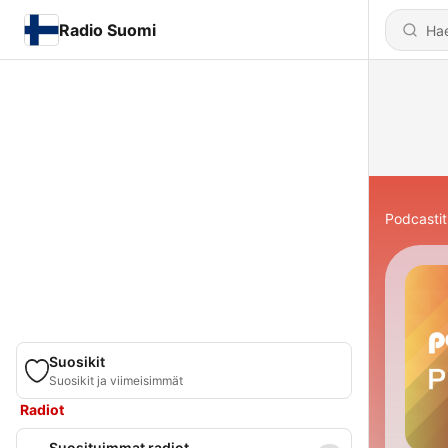
Radio Suomi
Podcastit
Suosikit
Suosikit ja viimeisimmät
Radiot
Suosituimmat radiot