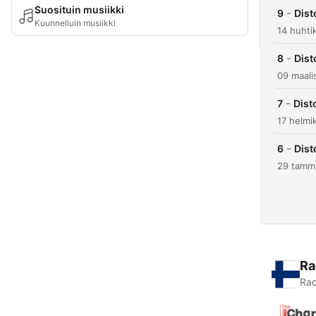
Suosituin musiikki
-
9
Dist
Kuunnelluin musiikki
14 huhti
-
8
Dist
09 maali
-
7
Dist
17 helmi
-
6
Dist
29 tammi
Ra
Rad