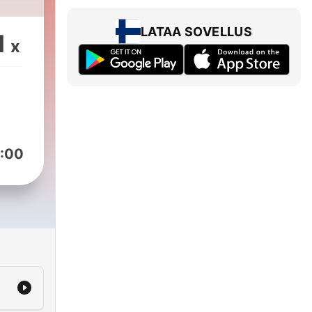
LATAA SOVELLUS
1
x
uus
:00