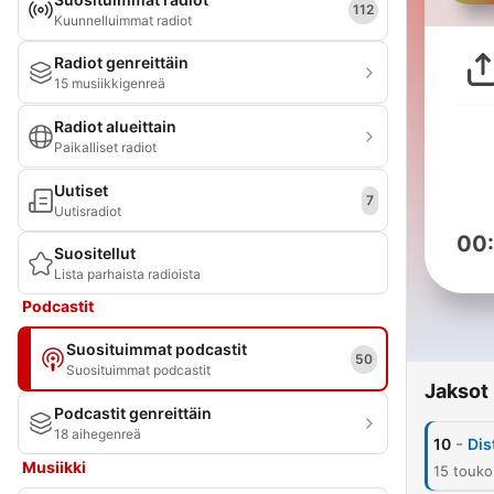
112
Kuunnelluimmat radiot
Radiot genreittäin
15 musiikkigenreä
Radiot alueittain
Paikalliset radiot
Uutiset
7
Uutisradiot
00
Suositellut
Lista parhaista radioista
Podcastit
Suosituimmat podcastit
50
Suosituimmat podcastit
Jaksot
Podcastit genreittäin
18 aihegenreä
-
10
Dis
Musiikki
15 touk