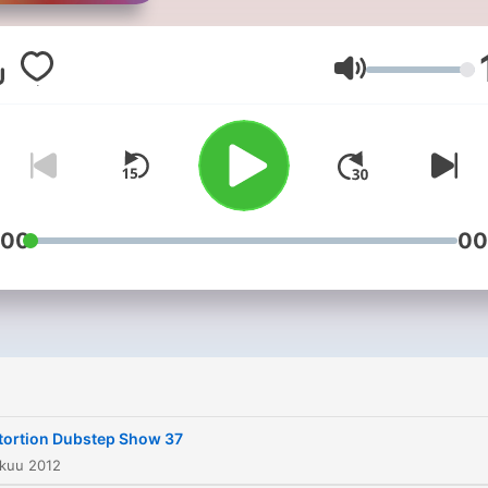
Äänenvoimakk
:00
00
tortion Dubstep Show 37
okuu 2012