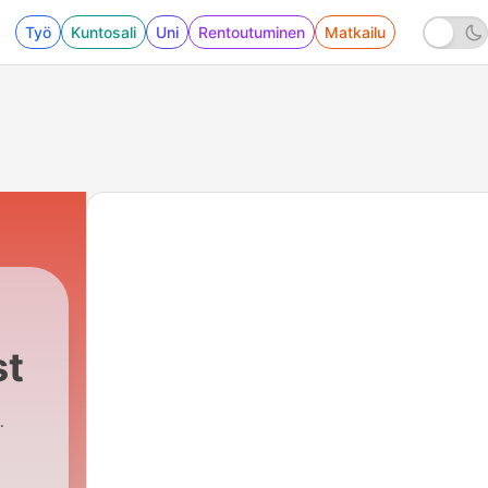
Työ
Kuntosali
Uni
Rentoutuminen
Matkailu
st