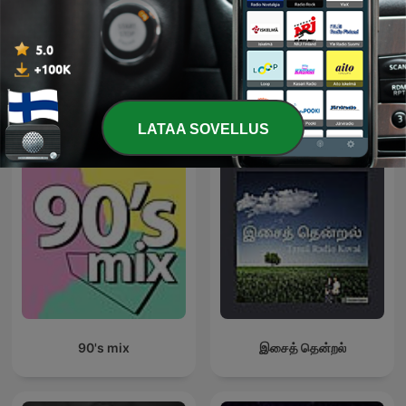
HIT MIX
Myanmar Thingyan Songs
Kansainväliset Musiikki-podcastit
LATAA SOVELLUS
90's mix
இசைத் தென்றல்