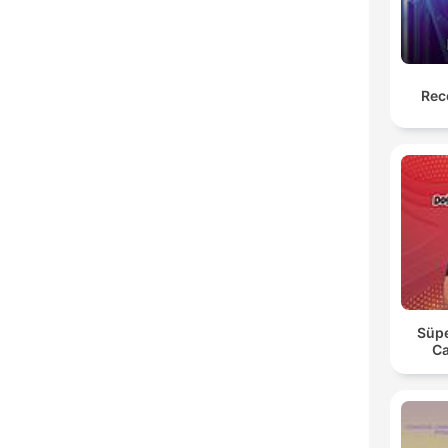
Rec
Süpe
Ca