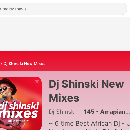
Dj Shinski New Mixes
Dj Shinski New
Mixes
Dj Shinski
|
145 - Amapiano Overdose 7 | Lwetse, Nakupenda, Zep, Mopepe, Gone Kanje, Scotts Maphuma, Uncle Waffles
~ 6 time Best African Dj -