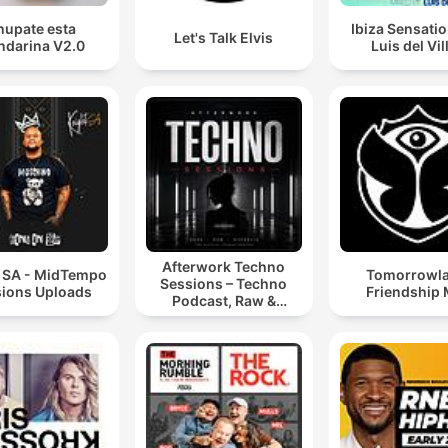
hupate esta
Ibiza Sensati
Let's Talk Elvis
darina V2.0
Luis del Vil
Afterwork Techno
t SA - MidTempo
Tomorrowl
Sessions – Techno
ions Uploads
Friendship 
Podcast, Raw &
Hypnotic Techno
Mixes