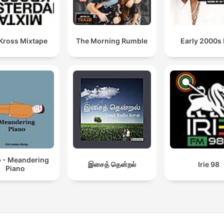
 Kross Mixtape
The Morning Rumble
Early 2000s
p - Meandering
இசைத் தென்றல்
Irie 98
Piano