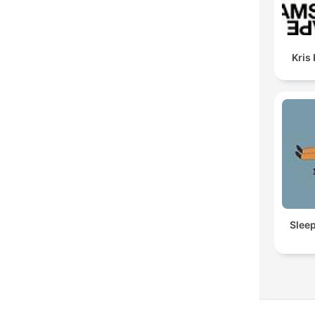
Kris
Slee