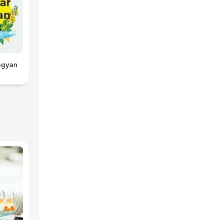
ngyan