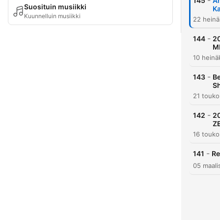
-
145
A
Suosituin musiikki
Ka
Kuunnelluin musiikki
22 heinä
-
144
20
M
10 heinä
-
143
Be
Sh
21 touk
-
142
20
Z
16 touk
-
141
Re
05 maali