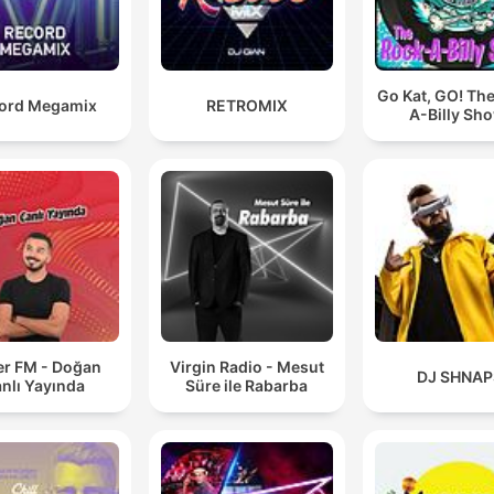
Go Kat, GO! Th
ord Megamix
RETROMIX
A-Billy Sh
r FM - Doğan
Virgin Radio - Mesut
DJ SHNAP
nlı Yayında
Süre ile Rabarba