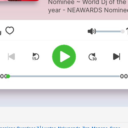
Nominee ~ World Dj of the
year - NEAWARDS Nomine
Winner of the 1st Dj Spinoff
Houston Texas ~ For Book
Äänenvoimakk
Email : info@djshinski.com
:00
00