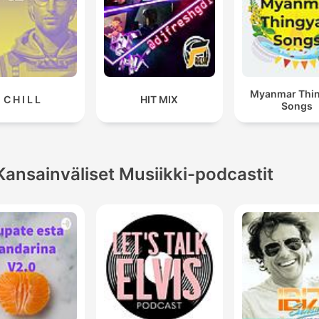
Myanmar Thi
C H I L L
HIT MIX
Songs
Kansainväliset Musiikki-podcastit