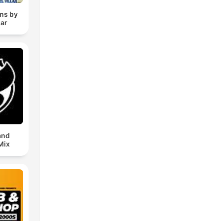
ons by
lar
and
Mix