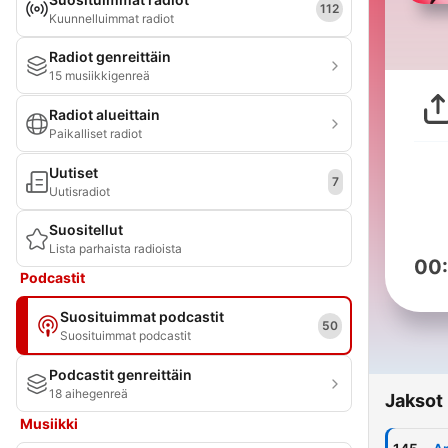
112
Kuunnelluimmat radiot
Radiot genreittäin
15 musiikkigenreä
Radiot alueittain
Paikalliset radiot
Uutiset
7
Uutisradiot
Suositellut
Lista parhaista radioista
00
Podcastit
Suosituimmat podcastit
50
Suosituimmat podcastit
Podcastit genreittäin
18 aihegenreä
Jaksot
Musiikki