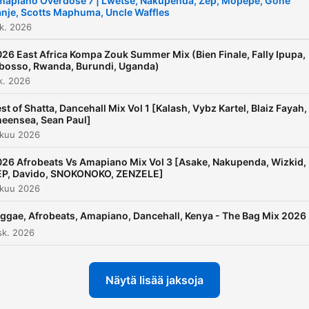
mapiano Overdose 7 | Lwetse, Nakupenda, Zep, Mopepe, Gone
nje, Scotts Maphuma, Uncle Waffles
k. 2026
26 East Africa Kompa Zouk Summer Mix (Bien Finale, Fally Ipupa,
bosso, Rwanda, Burundi, Uganda)
k. 2026
st of Shatta, Dancehall Mix Vol 1 [Kalash, Vybz Kartel, Blaiz Fayah,
eensea, Sean Paul]
okuu 2026
26 Afrobeats Vs Amapiano Mix Vol 3 [Asake, Nakupenda, Wizkid,
EP, Davido, SNOKONOKO, ZENZELE]
okuu 2026
ggae, Afrobeats, Amapiano, Dancehall, Kenya - The Bag Mix 2026
sk. 2026
Näytä lisää jaksoja