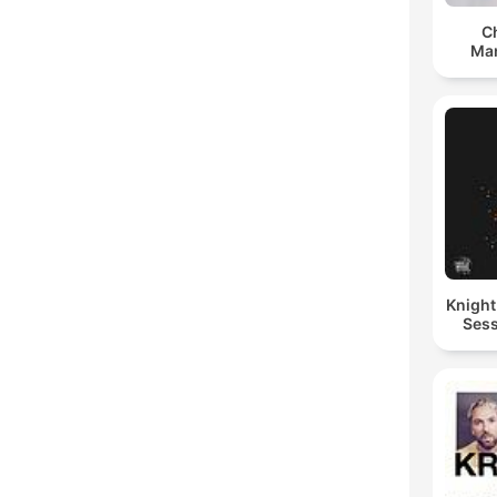
C
Man
Knigh
Sess