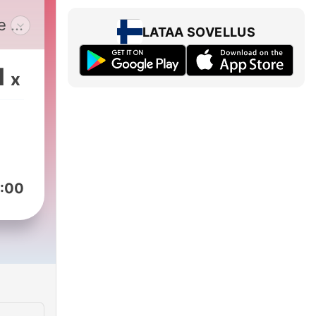
e ~
LATAA SOVELLUS
 in
ings
1
x
uus
:00