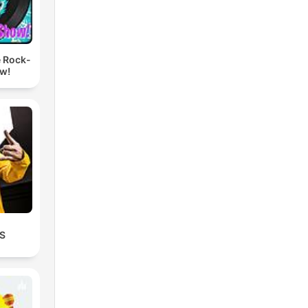
e Rock-
ow!
S