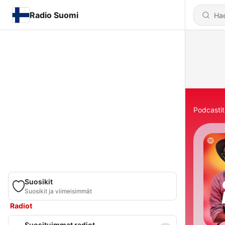
Radio Suomi
Podcastit
Suosikit
Suosikit ja viimeisimmät
Radiot
Suosituimmat radiot