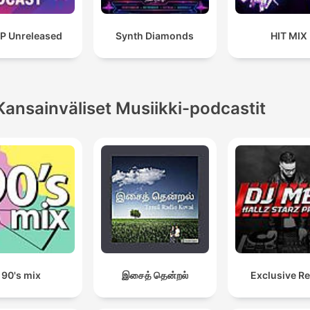
P Unreleased
Synth Diamonds
HIT MIX
Kansainväliset Musiikki-podcastit
90's mix
இசைத் தென்றல்
Exclusive R