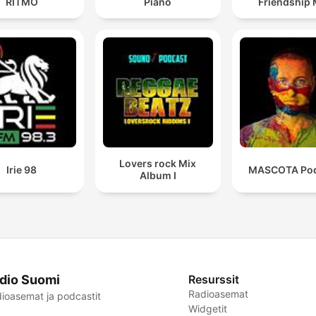
RITMO
Piano
Friendship 
Lovers rock Mix
Irie 98
MASCOTA Pod
Album I
dio Suomi
Resurssit
Radioasemat
ioasemat ja podcastit
Widgetit