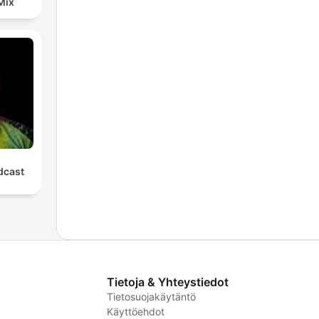
Mix
cast
Tietoja & Yhteystiedot
Tietosuojakäytäntö
Käyttöehdot