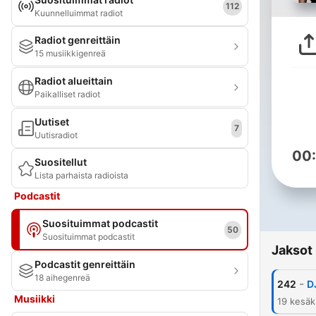
112
Kuunnelluimmat radiot
Radiot genreittäin
15 musiikkigenreä
Radiot alueittain
Paikalliset radiot
Uutiset
7
Uutisradiot
00
Suositellut
Lista parhaista radioista
Podcastit
Suosituimmat podcastit
50
Suosituimmat podcastit
Jaksot
Podcastit genreittäin
18 aihegenreä
-
242
D
Musiikki
19 kesäk