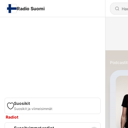
Radio Suomi
Podcastit
Suosikit
Suosikit ja viimeisimmät
Radiot
Suosituimmat radiot