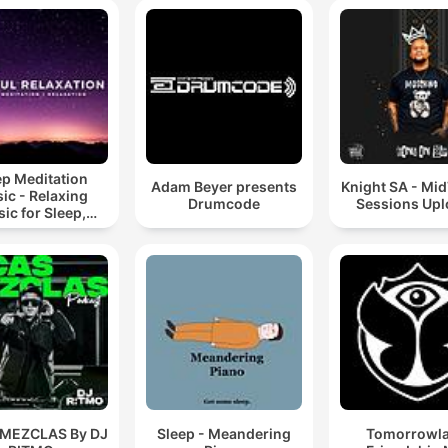
ep Meditation
Adam Beyer presents
Knight SA - Mi
ic - Relaxing
Drumcode
Sessions Up
ic for Sleep,
editation &
Relaxation
 MEZCLAS By DJ
Sleep - Meandering
Tomorrowl