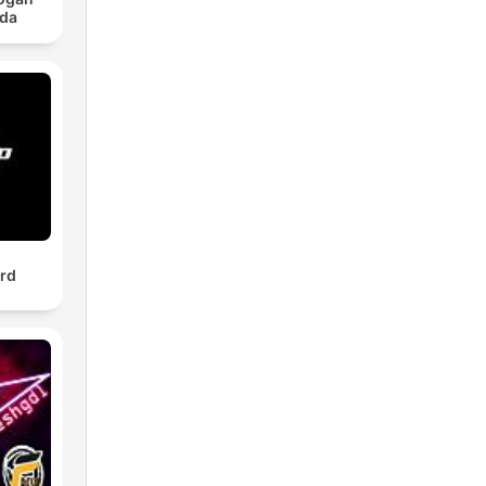
nda
rd