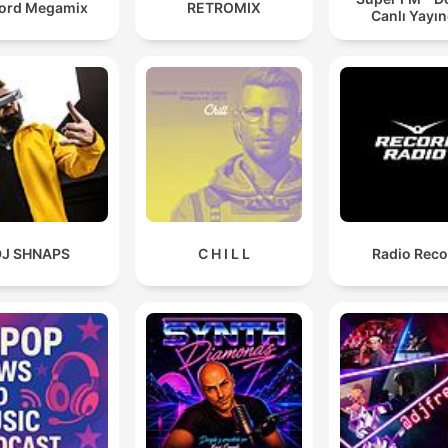
ord Megamix
RETROMIX
Canlı Yayı
DJ SHNAPS
C H I L L
Radio Reco