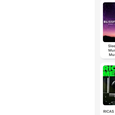
Sle
Mus
Mus
M
RICAS