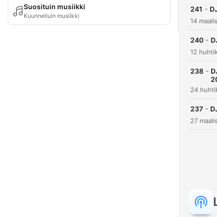
Suosituin musiikki
-
241
DJ
Kuunnelluin musiikki
14 maali
-
240
D
12 huhti
-
238
D
2
24 huhti
-
237
D
27 maali