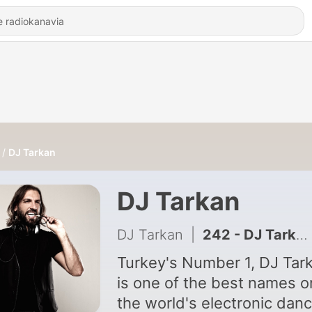
DJ Tarkan
DJ Tarkan
DJ Tarkan
|
242 - DJ Tarkan, DIVA Vocal - Facing The Sun (Original Mix)
Turkey's Number 1, DJ Tar
is one of the best names o
the world's electronic dan