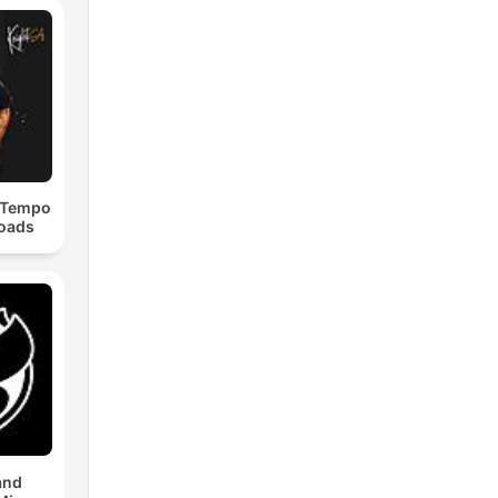
dTempo
loads
and