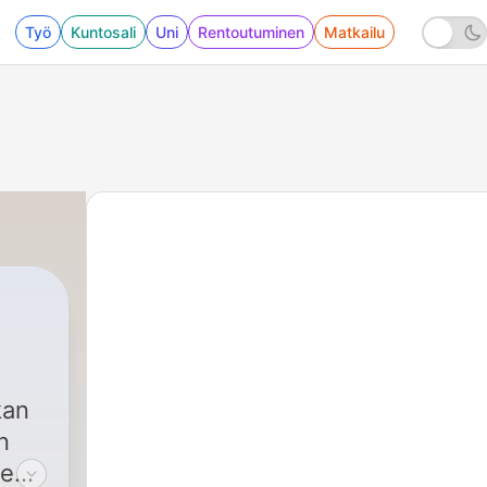
Työ
Kuntosali
Uni
Rentoutuminen
Matkailu
kan
n
ce