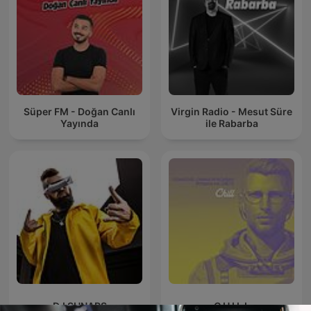
Süper FM - Doğan Canlı
Virgin Radio - Mesut Süre
Yayında
ile Rabarba
DJ SHNAPS
C H I L L