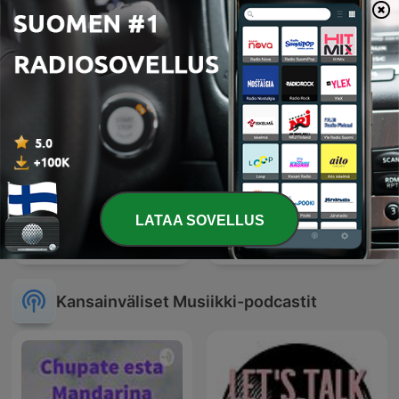
LATAA SOVELLUS
HIT MIX
Myanmar Thingyan Songs
Kansainväliset Musiikki-podcastit