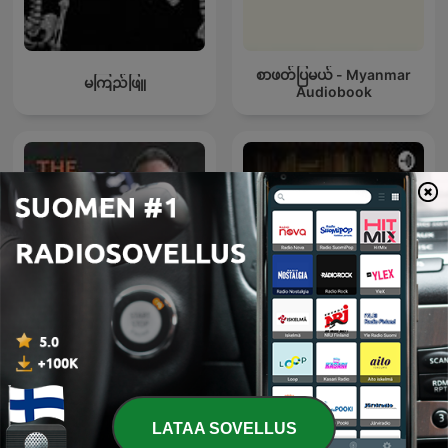
စာဖတ်ပြမယ် - Myanmar
မကြည်ဖြူ
Audiobook
The Book I HAD to Write
Bangla Golpo
LATAA SOVELLUS