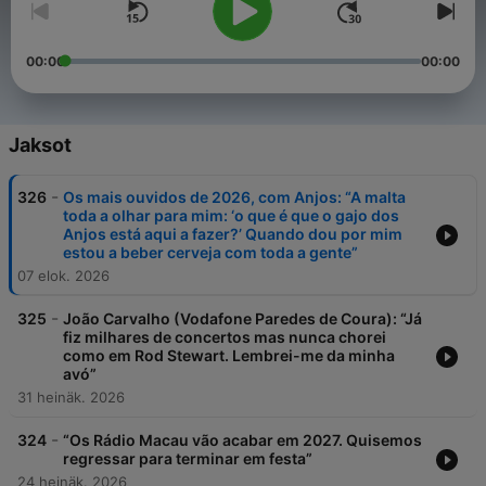
00:00
00:00
Jaksot
-
326
Os mais ouvidos de 2026, com Anjos: “A malta
toda a olhar para mim: ‘o que é que o gajo dos
Anjos está aqui a fazer?’ Quando dou por mim
estou a beber cerveja com toda a gente”
07 elok. 2026
-
325
João Carvalho (Vodafone Paredes de Coura): “Já
fiz milhares de concertos mas nunca chorei
como em Rod Stewart. Lembrei-me da minha
avó”
31 heinäk. 2026
-
324
“Os Rádio Macau vão acabar em 2027. Quisemos
regressar para terminar em festa”
24 heinäk. 2026