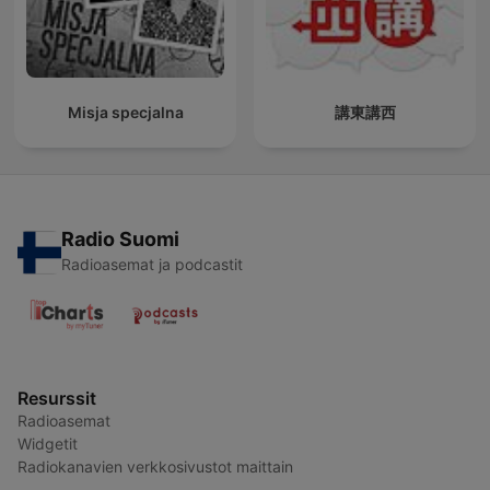
Misja specjalna
講東講西
Radio Suomi
Radioasemat ja podcastit
Resurssit
Radioasemat
Widgetit
Radiokanavien verkkosivustot maittain