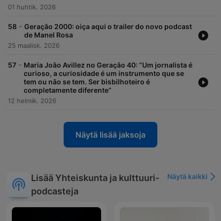
01 huhtik. 2026
-
58
Geração 2000: oiça aqui o trailer do novo podcast
de Manel Rosa
25 maalisk. 2026
-
57
Maria João Avillez no Geração 40: “Um jornalista é
curioso, a curiosidade é um instrumento que se
tem ou não se tem. Ser bisbilhoteiro é
completamente diferente”
12 helmik. 2026
Näytä lisää jaksoja
Näytä kaikki
Lisää Yhteiskunta ja kulttuuri-
podcasteja