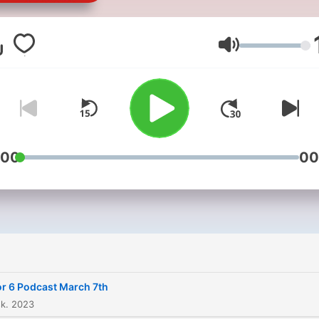
University in Queens, New
York to talk about the NFL,
MLB, NHL, NBA, College
Äänenvoimakk
Basketball, and College
Football.
:00
00
or 6 Podcast March 7th
sk. 2023