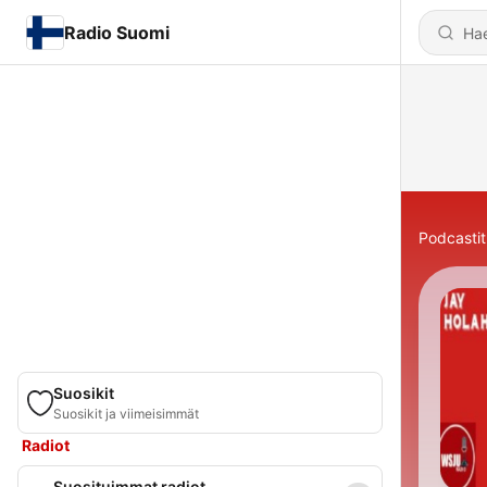
Radio Suomi
Podcastit
Suosikit
Suosikit ja viimeisimmät
Radiot
Suosituimmat radiot