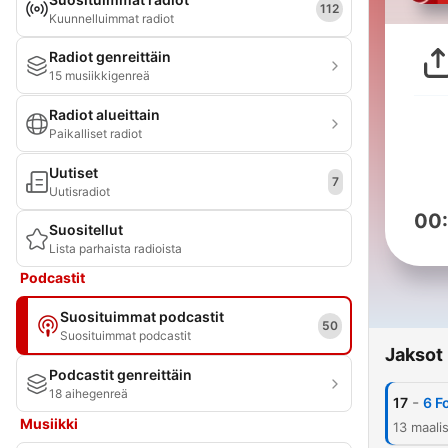
112
Kuunnelluimmat radiot
Radiot genreittäin
15 musiikkigenreä
Radiot alueittain
Paikalliset radiot
Uutiset
7
Uutisradiot
00
Suositellut
Lista parhaista radioista
Podcastit
Suosituimmat podcastit
50
Suosituimmat podcastit
Jaksot
Podcastit genreittäin
18 aihegenreä
-
17
6 F
Musiikki
13 maali