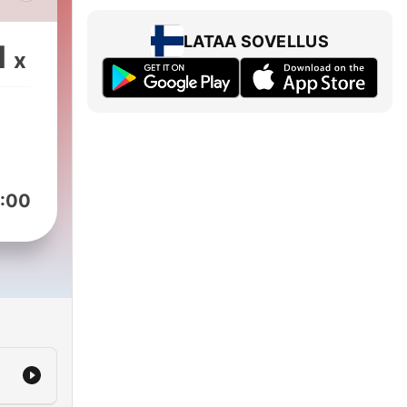
LATAA SOVELLUS
1
x
uus
:00