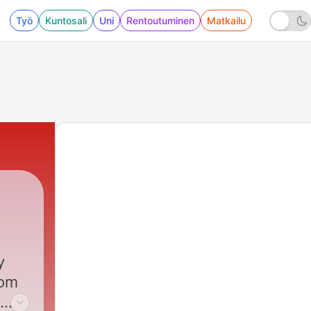
Työ
Kuntosali
Uni
Rentoutuminen
Matkailu
y
rom