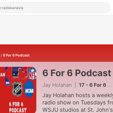
6 For 6 Podcast
6 For 6 Podcast
Jay Holahan
|
17 - 6 For 6 Podcast March 7th
Jay Holahan hosts a weekl
radio show on Tuesdays f
WSJU studios at St. John's