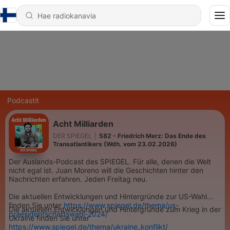
Podcastit
Acht Milliarden
DER SPIEGEL
|
582 - Friedrich Merz: Das Ende des
Transatlantikers (Wdh. vom 23.02.2026)
Der Auslands-Podcast des SPIEGEL. Für alle, denen die Welt
nicht egal ist. Juan Moreno will die Geschichten hinter den
Nachrichten erfahren. Jeden Freitag neu.
Die aktuellen Entwicklungen und Hintergründe zur US-Wahl
finden Sie unter
https://www.spiegel.de/thema/us-
Die aktuellen Entwicklungen und Hintergründe zum Krieg in der
praesidentschaftswahl-2024/
Ukraine finden Sie unter
https://www.spiegel.de/thema/ukraine_konflikt/