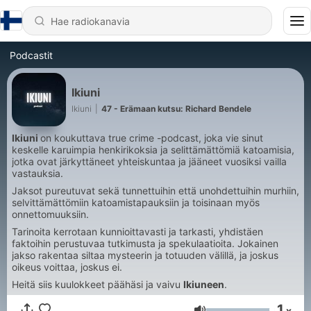
Podcastit
Ikiuni
Ikiuni
|
47 - Erämaan kutsu: Richard Bendele
Ikiuni
on koukuttava true crime -podcast, joka vie sinut
keskelle karuimpia henkirikoksia ja selittämättömiä katoamisia,
jotka ovat järkyttäneet yhteiskuntaa ja jääneet vuosiksi vailla
vastauksia.
Jaksot pureutuvat sekä tunnettuihin että unohdettuihin murhiin,
selvittämättömiin katoamistapauksiin ja toisinaan myös
onnettomuuksiin.
Tarinoita kerrotaan kunnioittavasti ja tarkasti, yhdistäen
faktoihin perustuvaa tutkimusta ja spekulaatioita. Jokainen
jakso rakentaa siltaa mysteerin ja totuuden välillä, ja joskus
oikeus voittaa, joskus ei.
Heitä siis kuulokkeet päähäsi ja vaivu
Ikiuneen
.
1
x