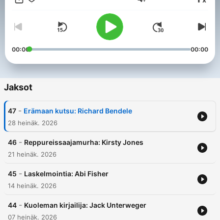
Äänenvoimakkuus
00:00
00:00
Jaksot
-
47
Erämaan kutsu: Richard Bendele
28 heinäk. 2026
-
46
Reppureissaajamurha: Kirsty Jones
21 heinäk. 2026
-
45
Laskelmointia: Abi Fisher
14 heinäk. 2026
-
44
Kuoleman kirjailija: Jack Unterweger
07 heinäk. 2026