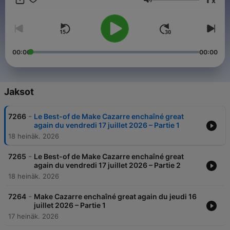
x
vannes, imitations et grands moments de radio imprévisibles !
Äänenvoimakkuus
00:00
00:00
Jaksot
-
7266
Le Best-of de Make Cazarre enchaîné great
again du vendredi 17 juillet 2026 – Partie 1
18 heinäk. 2026
-
7265
Le Best-of de Make Cazarre enchaîné great
again du vendredi 17 juillet 2026 – Partie 2
18 heinäk. 2026
-
7264
Make Cazarre enchaîné great again du jeudi 16
juillet 2026 – Partie 1
17 heinäk. 2026