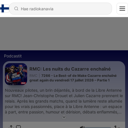
Podcastit
RMC: Les nuits du Cazarre enchaîné
RMC
|
7266 - Le Best-of de Make Cazarre enchaîné
great again du vendredi 17 juillet 2026 – Partie 1
Nouveaux pilotes, un brin déjantés, à bord de la Libre Antenne
sur RMC! Jean-Christophe Drouet et Julien Cazarre prennent le
relais. Après les grands matchs, quand la lumière reste allumée
pour les vrais passionnés, place à la Libre Antenne : un espace
à part, entre passion, humour et dérision, débats enflammés,
franc-parler et second degré. Un rendez-vous nocturne à la
Cazarre, où l'on parle foot bien sûr, mais aussi mauvaise foi,
1