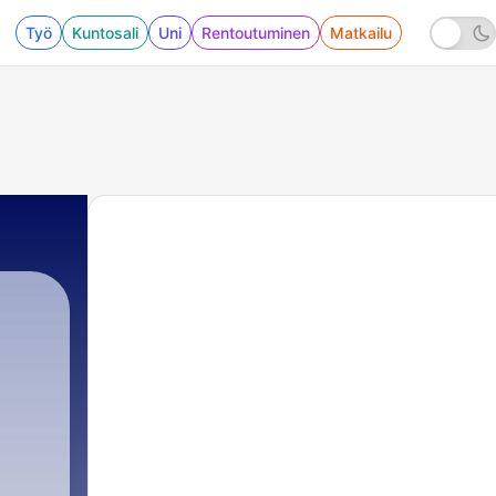
Työ
Kuntosali
Uni
Rentoutuminen
Matkailu