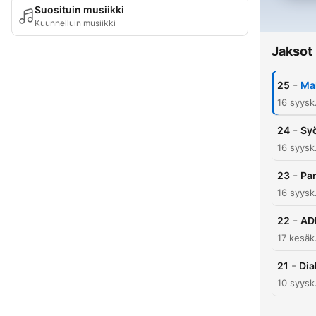
Suosituin musiikki
Kuunnelluin musiikki
Jaksot
-
25
Mak
16 syysk
-
24
Syö
16 syysk
-
23
Par
16 syysk
-
22
ADH
17 kesäk
-
21
Dia
10 syysk