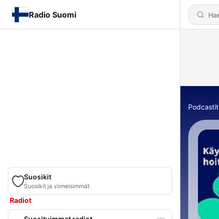
Radio Suomi
Podcastit
Suosikit
Suosikit ja viimeisimmät
Radiot
Suosituimmat radiot