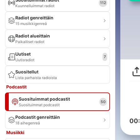
112
Kuunnelluimmat radiot
Radiot genreittäin
15 musiikkigenreä
Radiot alueittain
Paikalliset radiot
Uutiset
7
Uutisradiot
Suositellut
Lista parhaista radioista
Podcastit
Suosituimmat podcastit
50
Suosituimmat podcastit
Podcastit genreittäin
00
18 aihegenreä
Musiikki