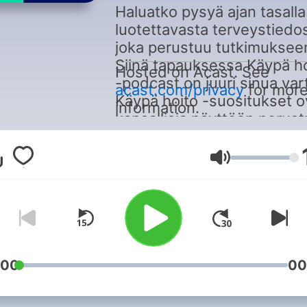
Haluatko pysyä ajan tasalla
luotettavasta terveystiedos
joka perustuu tutkimuksee
Siinä tapauksessa Käypä h
Hosted on Acast. See
-podcast on juuri sinua var
acast.com/privacy
for mor
Käypä hoito -suositukset o
information.
kansallisia näyttöön perust
hoitosuosituksia. Suositus
tiivistelmien ja yleiskieliste
Äänenvoimakk
potilasversioiden lukijana 
lääkäri Kari Hevossaari.
:00
00