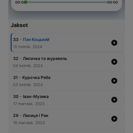
00:00
00:00
Jaksot
-
33
Пан Коцький
15 helmik. 2024
-
32
Лисичка та журавель
04 helmik. 2024
-
31
Курочка Ряба
03 helmik. 2024
-
30
Іван-Музика
17 marrask. 2023
-
29
Лисиця і Рак
16 marrask. 2023