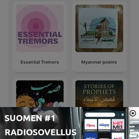
Essential Tremors
Myanmar poems
Persian night story
قصص الأنبياء