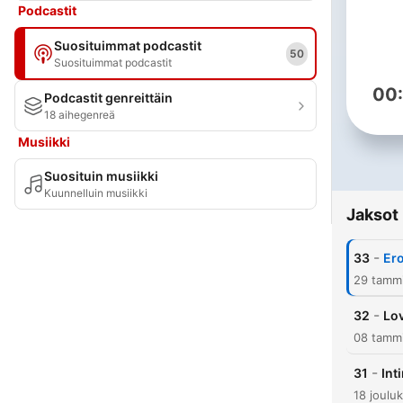
Podcastit
Suosituimmat podcastit
50
Suosituimmat podcastit
00
Podcastit genreittäin
18 aihegenreä
Musiikki
Suosituin musiikki
Kuunnelluin musiikki
Jaksot
-
33
Ero
29 tamm
-
32
Lov
08 tamm
-
31
Int
18 joulu