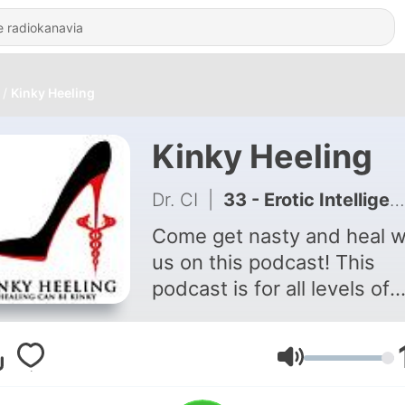
Kinky Heeling
Kinky Heeling
Dr. CI
|
33 - Erotic Intelligence
Come get nasty and heal w
us on this podcast! This
podcast is for all levels of
kinksters but especially
beginners and people tryin
intro. We talk about differe
Äänenvoimakk
kinky practices as they app