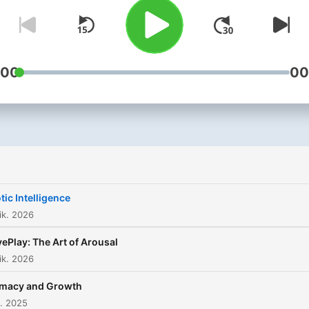
to healing and there are no
boundaries and no judgem
You'll hear the host Dr. CI,
discuss different forms of 
:00
00
as well as our many guests
that range from dominatrix
sex shamans, and sex
therapist! Come learn and
yearn!
tic Intelligence
ik. 2026
ePlay: The Art of Arousal
ik. 2026
imacy and Growth
k. 2025