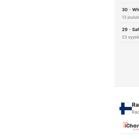
-
30
Who
13 joulu
-
29
Sa
23 syysk
Ra
Rad