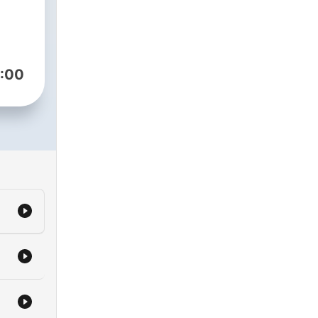
ent.
kink
:00
,