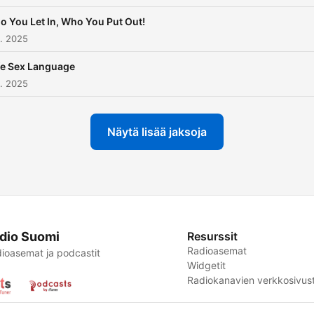
 You Let In, Who You Put Out!
k. 2025
fe Sex Language
. 2025
Näytä lisää jaksoja
dio Suomi
Resurssit
Radioasemat
ioasemat ja podcastit
Widgetit
Radiokanavien verkkosivust