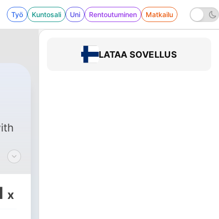
Työ
Kuntosali
Uni
Rentoutuminen
Matkailu
LATAA SOVELLUS
ith
g an
1
x
nt
uus
ly