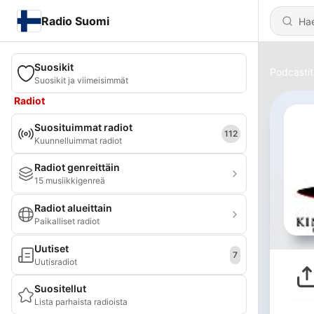
Radio Suomi
Suosikit
Podcastit
Suosikit ja viimeisimmät
Radiot
Suosituimmat radiot
112
Kuunnelluimmat radiot
Radiot genreittäin
15 musiikkigenreä
Radiot alueittain
Paikalliset radiot
Uutiset
7
Uutisradiot
Suositellut
Lista parhaista radioista