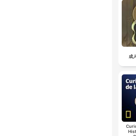
成
Curi
His