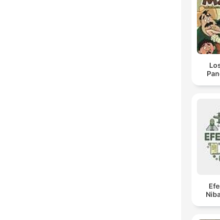
Lo
Pan
Ef
Niba