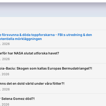
e försvunna & döda toppforskarna - FBI:s utredning & den
otentiella mörkläggningen
. 2026
arför har NASA slutat utforska havet?
. 2026
oia-Baciu: Skogen som kallas Europas Bermudatriangel?!
. 2026
inns det en dold värld under våra fötter?!
. 2026
r Selena Gomez död?!
. 2026