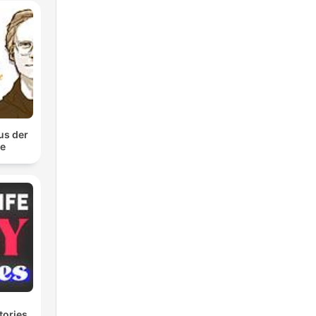
us der
te
tories