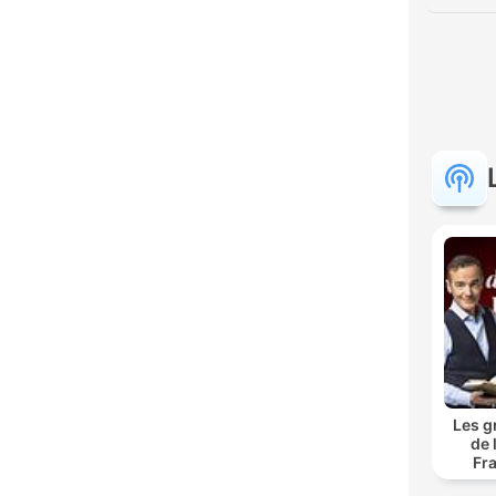
Les g
de 
Fr