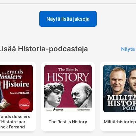
Näytä lisää jaksoja
Lisää Historia-podcasteja
Näytä 
rands dossiers
l'Histoire par
The Rest Is History
Militärhistori
anck Ferrand