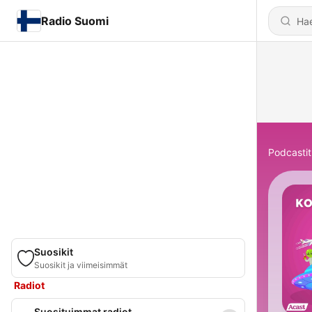
Radio Suomi
Podcastit
Suosikit
Suosikit ja viimeisimmät
Radiot
Suosituimmat radiot