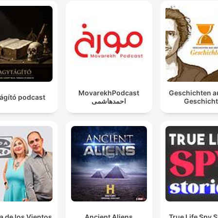
MovarekhPodcast
Geschichten a
ágító podcast
احمدهاشمی
Geschich
a de los Vientos
Ancient Aliens
True Life Spy S