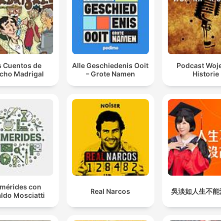
s Cuentos de
Alle Geschiedenis Ooit
Podcast Woj
cho Madrigal
– Grote Namen
Historie
emérides con
Real Narcos
吳淡如人生不能
ldo Mosciatti