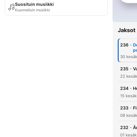
Suosituin musiikki
Kuunnelluin musiikki
Jaksot
-
236
D
p
30 kesäk
-
235
V
22 kesäk
-
234
H
15 kesäk
-
233
F
08 kesäk
-
232
Ä
01 kesäk