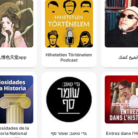
Hihetetlen Történelem
人情色天堂app
لشيخ كشك
Podcast
osidades de la
toria National
גדי טאוב: שומר סף
Entrez dans l'H