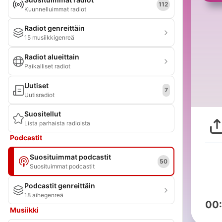
112
Kuunnelluimmat radiot
Radiot genreittäin
15 musiikkigenreä
Radiot alueittain
Paikalliset radiot
Uutiset
7
Uutisradiot
Suositellut
Lista parhaista radioista
Podcastit
Suosituimmat podcastit
50
Suosituimmat podcastit
Podcastit genreittäin
18 aihegenreä
00
Musiikki