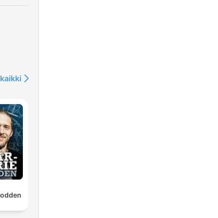
kaikki
epodden