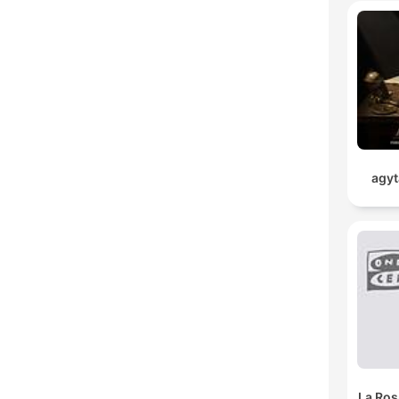
agyt
La Ros