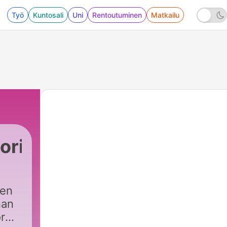
Työ
Kuntosali
Uni
Rentoutuminen
Matkailu
orier
36 - De försvunna & döda toppforskarna - FBI
ken
nan
r