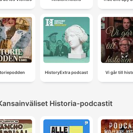
storiepodden
HistoryExtra podcast
Vi går till his
Kansainväliset Historia-podcastit