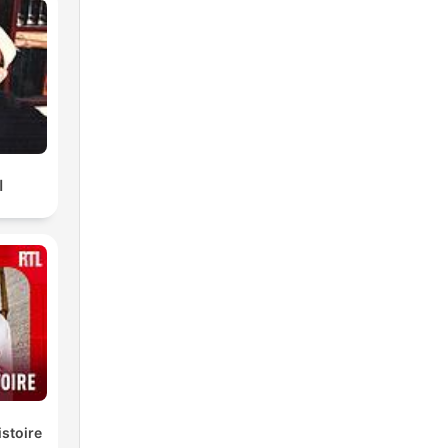
ا
istoire