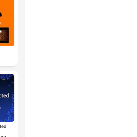
ted
ing