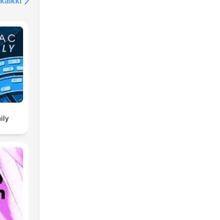
kaikki
ily