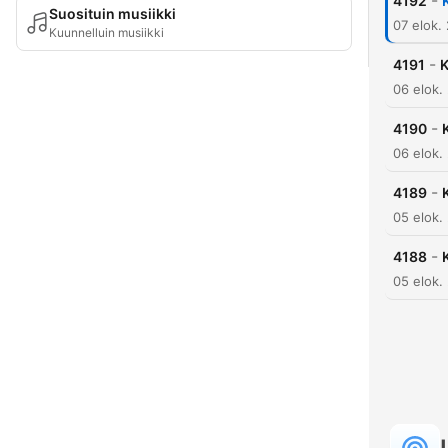
-
4192
Suosituin musiikki
07 elok.
Kuunnelluin musiikki
-
4191
K
06 elok.
-
4190
06 elok.
-
4189
05 elok.
-
4188
05 elok.