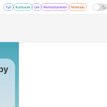
Työ
Kuntosali
Uni
Rentoutuminen
Matkailu
by