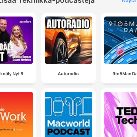
Lisää Tekniikka-podcasteja
Näytä 
koäly Nyt 6
Autoradio
9to5Mac Da