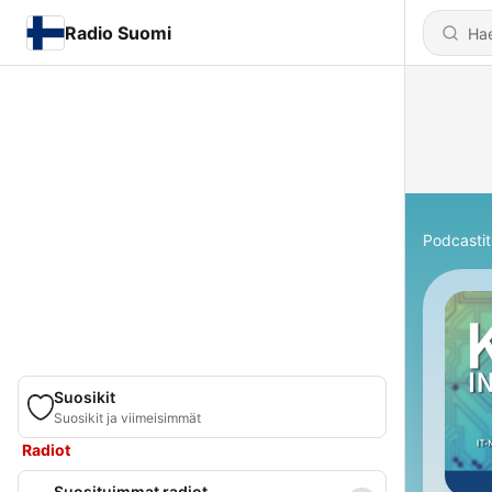
Radio Suomi
Podcastit
Suosikit
Suosikit ja viimeisimmät
Radiot
Suosituimmat radiot