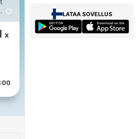
t
LATAA SOVELLUS
1
x
uus
:00