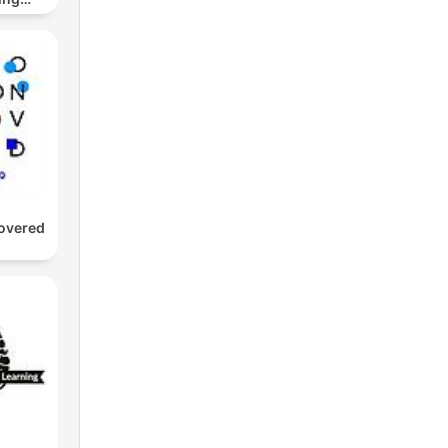
cast
overed