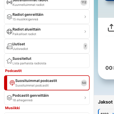
112
Kuunnelluimmat radiot
Radiot genreittäin
15 musiikkigenreä
Radiot alueittain
Paikalliset radiot
Uutiset
7
Uutisradiot
Suositellut
Lista parhaista radioista
00
Podcastit
Suosituimmat podcastit
50
Suosituimmat podcastit
Podcastit genreittäin
18 aihegenreä
Jaksot
Musiikki