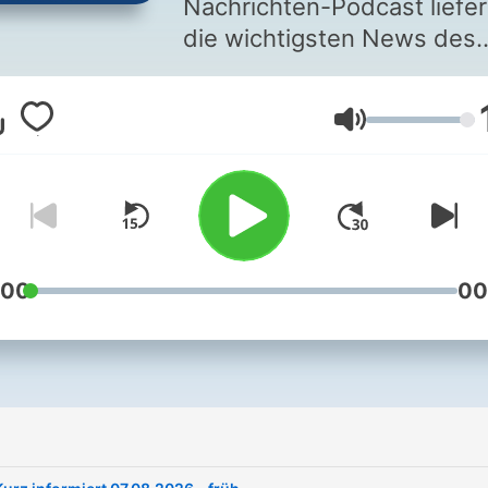
Nachrichten-Podcast liefer
die wichtigsten News des
Tages komprimiert auf 3
Minuten.
Äänenvoimakk
:00
00