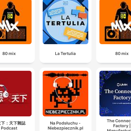
80 mix
La Tertulia
80 mix
The Connec
天下：天下雜誌
Na Podsłuchu -
Factory |
Podcast
Niebezpiecznik.pl
Manufactur