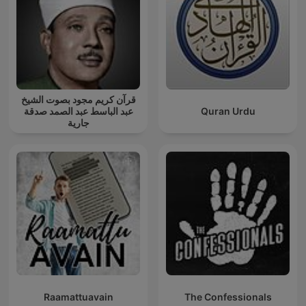
قرآن كريم مجود بصوت الشيخ
عبد الباسط عبد الصمد صدقة
Quran Urdu
جارية
Raamattuavain
The Confessionals