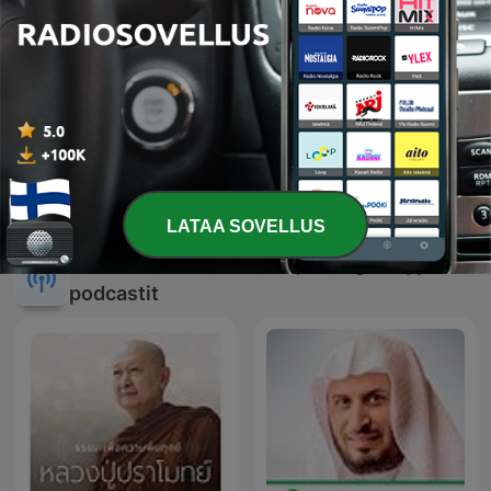
သီတဂူဆရာတော် အရှင်ဉာ
قصص الأنبياء
ဏိဿရ ပရိတ်တရားတော်များ
LATAA SOVELLUS
Kansainväliset Uskonto ja hengellisyys-
podcastit