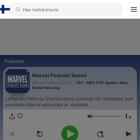
Podcastit
Marvel Podcast Suomi
Marvel Podcast Suomi
|
104 - MPS #79: Spider-Man:
Brand New Day
Leffahullu-Nikke ja Ossi Kuvakarju puhuvat niin vanhoista, kuin
uusistakin Marvel-elokuvista ja -sarjoista.
1
x
Äänenvoimakkuus