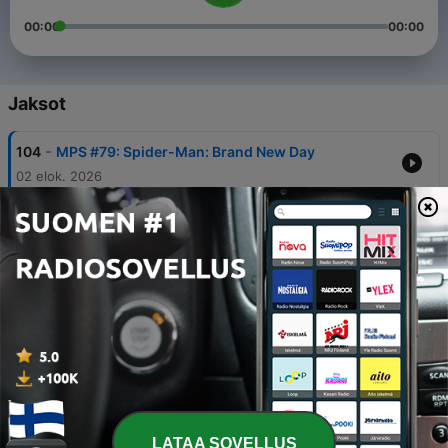
00:00
00:00
Jaksot
-
104
MPS #79: Spider-Man: Brand New Day
02 elok. 2026
-
103
MPS #78: The Punisher: One Last Kill
12 heinäk. 2026
-
102
MPS Seittiarviot #17: Hämähäkkimies Spider-
Man nro. 4-5/2026
02 heinäk. 2026
-
101
MPS #77: Spider-Noir sarja
26 kesäk. 2026
-
100
MPS Seittiarviot #16: Hämähäkkimies Spider-
Man nro. 3/2026
LATAA SOVELLUS