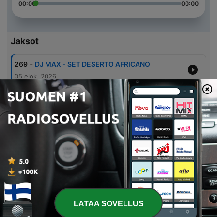
00:00
00:00
Jaksot
-
269
DJ MAX - SET DESERTO AFRICANO
05 elok. 2026
-
268
DJ Max - Lions Tail
05 elok. 2026
-
267
DJ MAX - SET EDITS OTTO
05 elok. 2026
-
266
DJ Max - The Twilight Corner
03 elok. 2026
-
265
DJ Max - Mister Warrior
03 elok. 2026
LATAA SOVELLUS