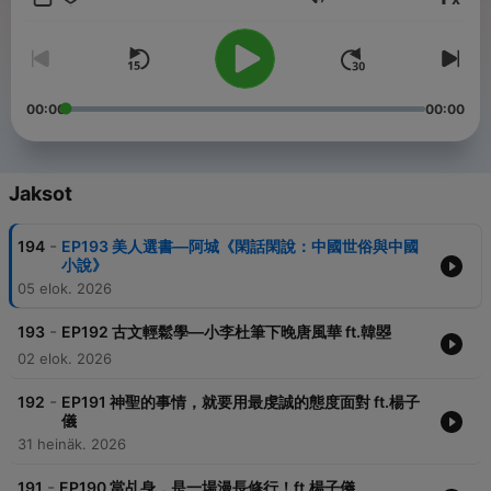
Äänenvoimakkuus
上知天文，下知地理，各式各樣的內容，你絕對想不到！
快來跟美人一起聊聊私房話吧～
合作邀約請洽：Belleyu0508@gmail.com
FB粉絲專頁：于美人
00:00
00:00
IG：yumeiren2024
喜歡我們節目，就給我們一點支持吧！
打賞連結：
Jaksot
https://open.firstory.me/join/cm9p713sx0c8u01ttfhno8f29
Powered by
Firstory Hosting
-
194
EP193 美人選書—阿城《閑話閑說：中國世俗與中國
小說》
05 elok. 2026
-
193
EP192 古文輕鬆學—小李杜筆下晚唐風華 ft.韓曌
02 elok. 2026
-
192
EP191 神聖的事情，就要用最虔誠的態度面對 ft.楊子
儀
31 heinäk. 2026
-
191
EP190 當乩身，是一場漫長修行！ft.楊子儀