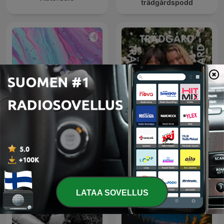
trädgårdspodd
Trädgård Trädgård
Children
Trädgård med Dickson
och Wilson
LATAA SOVELLUS