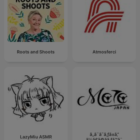
Roots and Shoots
Atmosferci
ã‚‚ã¨ã˜ã‚ƒã±ã‚“
LazyMiu ASMR
ã½ã£ã©ãã‚ƒã™ã¨