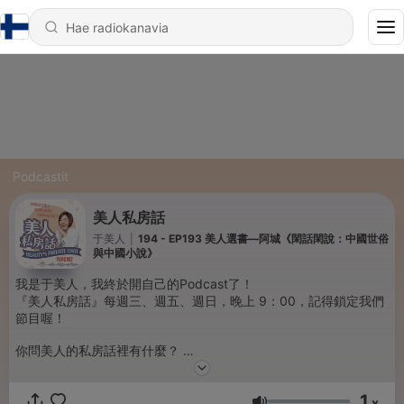
Podcastit
美人私房話
于美人
|
194 - EP193 美人選書—阿城《閑話閑說：中國世俗
與中國小說》
我是于美人，我終於開自己的Podcast了！
『美人私房話』每週三、週五、週日，晚上 9：00，記得鎖定我們
節目喔！
你問美人的私房話裡有什麼？
不管你是想要學會如何掌握自己的命運，
還是想要擁有幸福美滿的生活！
1
又或是想要知道美人每天都在做些什麼、關心什麼？
x