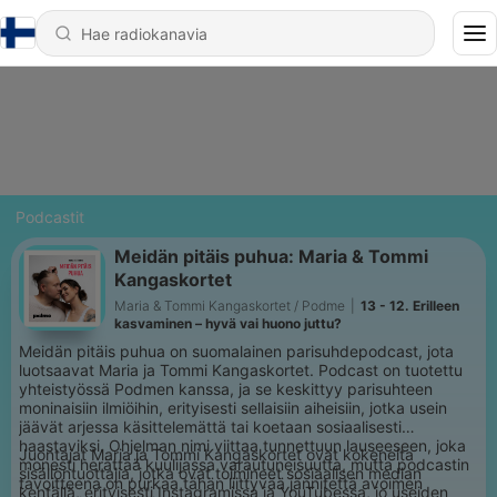
Podcastit
Meidän pitäis puhua: Maria & Tommi
Kangaskortet
Maria & Tommi Kangaskortet / Podme
|
13 - 12. Erilleen
kasvaminen – hyvä vai huono juttu?
Meidän pitäis puhua on suomalainen parisuhdepodcast, jota
luotsaavat Maria ja Tommi Kangaskortet. Podcast on tuotettu
yhteistyössä Podmen kanssa, ja se keskittyy parisuhteen
moninaisiin ilmiöihin, erityisesti sellaisiin aiheisiin, jotka usein
jäävät arjessa käsittelemättä tai koetaan sosiaalisesti
haastaviksi. Ohjelman nimi viittaa tunnettuun lauseeseen, joka
Juontajat Maria ja Tommi Kangaskortet ovat kokeneita
monesti herättää kuulijassa varautuneisuutta, mutta podcastin
sisällöntuottajia, jotka ovat toimineet sosiaalisen median
tavoitteena on purkaa tähän liittyvää jännitettä avoimen
kentällä, erityisesti Instagramissa ja YouTubessa, jo useiden