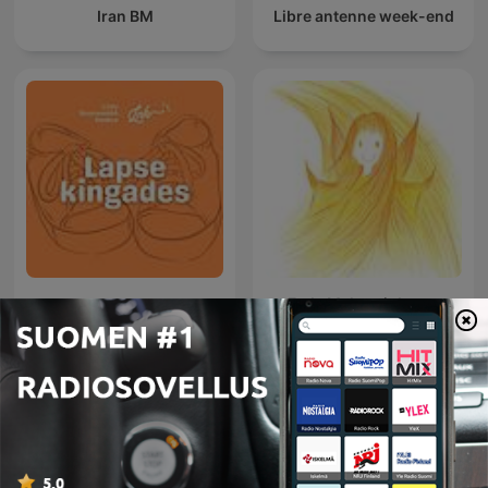
Iran BM
Libre antenne week-end
Fada Maluquinha no
Lapse Kingades
mundo da lua