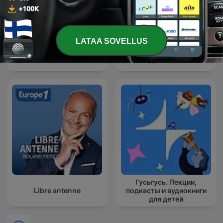
LATAA SOVELLUS
ХРУМ или Сказочный
Kaikkien lasten Suomi
Детектив
Гусьгусь. Лекции,
Libre antenne
подкасты и аудиокниги
для детей