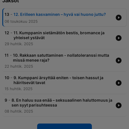
Jaksot
-
13
12. Erilleen kasvaminen – hyvä vai huono juttu?
06 toukokuu 2025
-
12
11. Kumppanin sietämätön bestis, bromance ja
yhteiset ystävät
29 huhtik. 2025
-
11
10. Rakkaan satuttaminen - nollatoleranssi mutta
missä menee raja?
22 huhtik. 2025
-
10
9. Kumppani ärsyttää eniten - toisen hassut ja
häiritsevät tavat
15 huhtik. 2025
-
9
8. En haluu sua enää – seksuaalinen haluttomuus ja
sen syyt parisuhteessa
08 huhtik. 2025