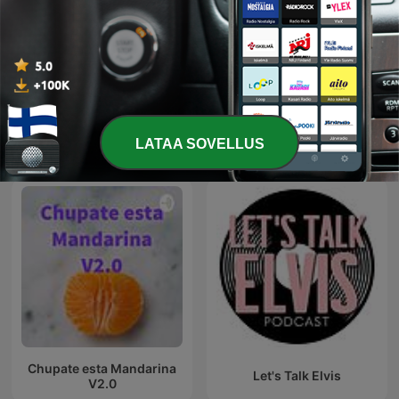
HIT MIX
Myanmar Thingyan Songs
LATAA SOVELLUS
Kansainväliset Musiikki-podcastit
Chupate esta Mandarina
Let's Talk Elvis
V2.0