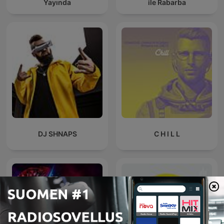
Yayında
ile Rabarba
DJ SHNAPS
C H I L L