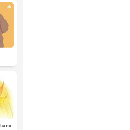
nha no