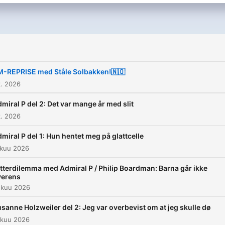
-REPRISE med Ståle Solbakken!🇳🇴
. 2026
miral P del 2: Det var mange år med slit
. 2026
miral P del 1: Hun hentet meg på glattcelle
okuu 2026
tterdilemma med Admiral P / Philip Boardman: Barna går ikke
verens
okuu 2026
sanne Holzweiler del 2: Jeg var overbevist om at jeg skulle dø
okuu 2026