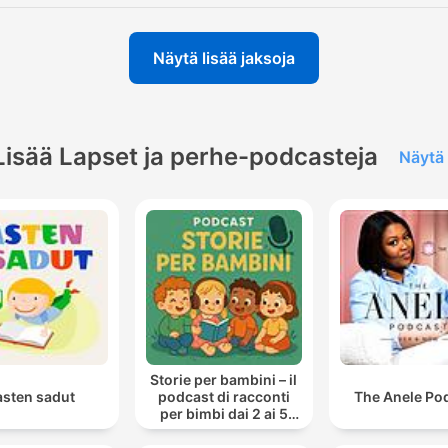
Näytä lisää jaksoja
Lisää Lapset ja perhe-podcasteja
Näytä 
Storie per bambini – il
asten sadut
podcast di racconti
The Anele Po
per bimbi dai 2 ai 5
anni