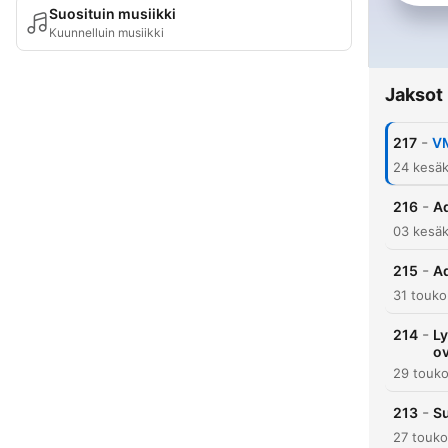
Suosituin musiikki
Kuunnelluin musiikki
Jaksot
-
217
VM
24 kesäk
-
216
Ad
03 kesäk
-
215
Ad
31 touk
-
214
Ly
o
29 touk
-
213
Su
27 touk