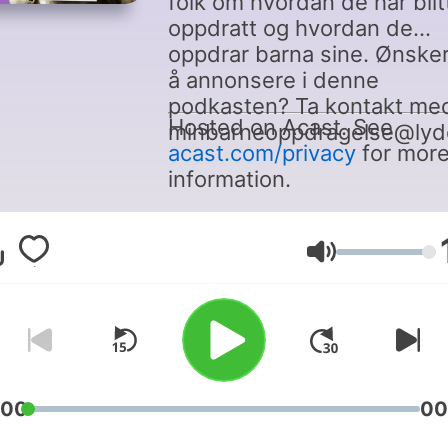
folk om hvordan de har blit
oppdratt og hvordan de
oppdrar barna sine. Ønske
å annonsere i denne
podkasten? Ta kontakt me
Hosted on Acast. See
minbarneoppdragelse@lyd
acast.com/privacy
for mor
information.
Äänenvoimakk
:00
00