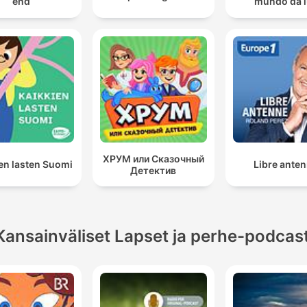
end
mundo da 
ХРУМ или Сказочный
en lasten Suomi
Libre ante
Детектив
Kansainväliset Lapset ja perhe-podcast