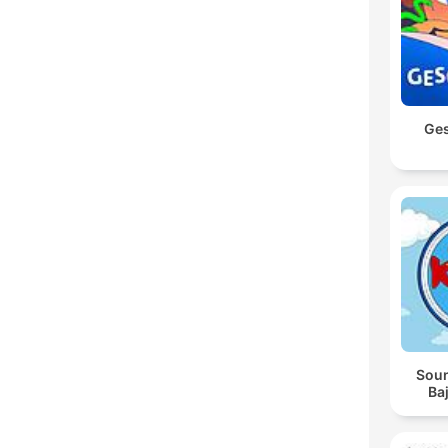
Ges
Soun
Baj