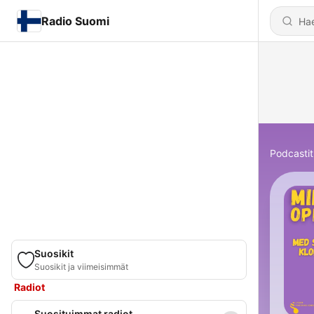
Radio Suomi
Podcastit
Suosikit
Suosikit ja viimeisimmät
Radiot
Suosituimmat radiot