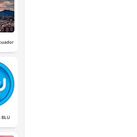
cuador
s BLU