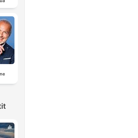
lua
nne
it