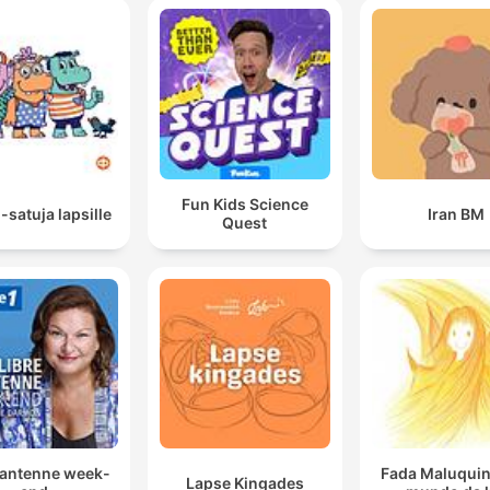
Fun Kids Science
-satuja lapsille
Iran BM
Quest
 antenne week-
Fada Maluqui
Lapse Kingades