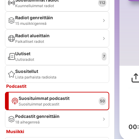
112
Kuunnelluimmat radiot
Radiot genreittäin
15 musiikkigenreä
Radiot alueittain
Paikalliset radiot
Uutiset
7
Uutisradiot
Suositellut
Lista parhaista radioista
Podcastit
Suosituimmat podcastit
50
Suosituimmat podcastit
Podcastit genreittäin
18 aihegenreä
00
Musiikki