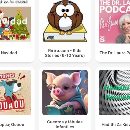
Ririro.com - Kids
Navidad
The Dr. Laura 
Stories (6-10 Years)
Cuentos y fábulas
τορίες Ουάου
Hadithi Za Kis
infantiles