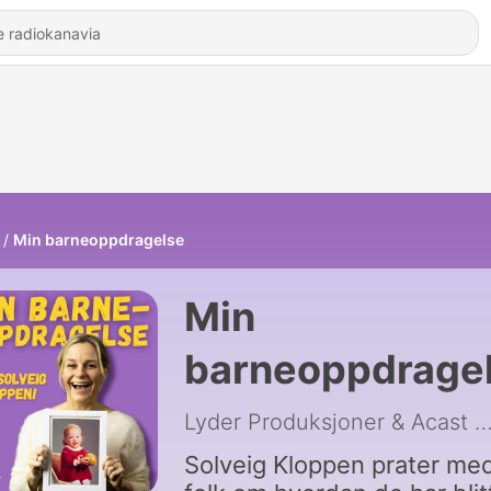
Min barneoppdragelse
Min
barneoppdrage
Lyder Produksjoner & Acast
|
Solveig Kloppen prater me