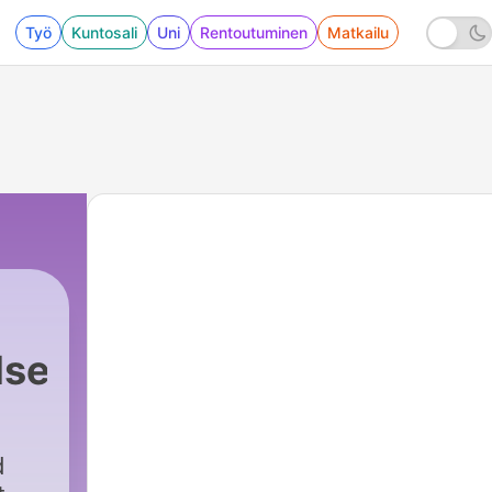
Työ
Kuntosali
Uni
Rentoutuminen
Matkailu
lse
217 - VM-REPRISE med Ståle Solbakken!🇳🇴
d