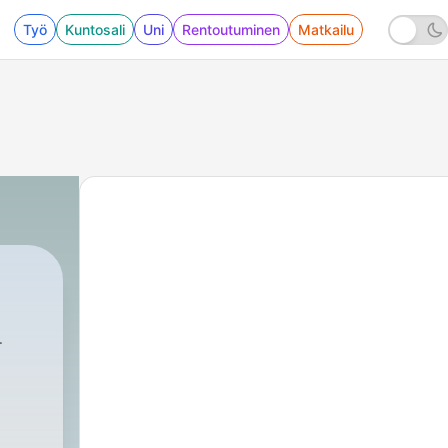
Työ
Kuntosali
Uni
Rentoutuminen
Matkailu
elendez
|
1 - Planificación eficiente de la producción.