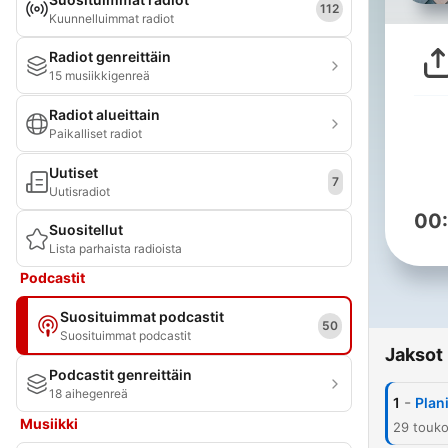
112
Kuunnelluimmat radiot
Radiot genreittäin
15 musiikkigenreä
Radiot alueittain
Paikalliset radiot
Uutiset
7
Uutisradiot
00
Suositellut
Lista parhaista radioista
Podcastit
Suosituimmat podcastit
50
Suosituimmat podcastit
Jaksot
Podcastit genreittäin
18 aihegenreä
-
1
Plan
Musiikki
29 touk