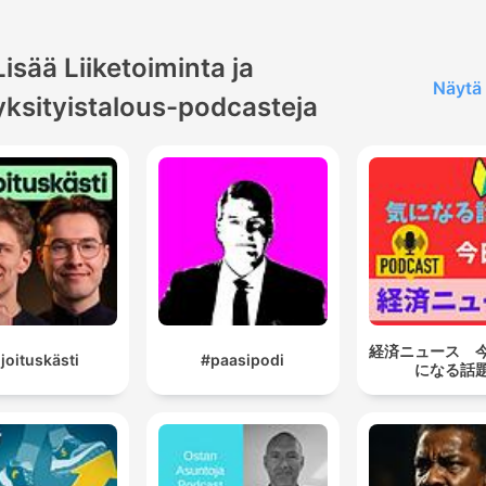
Lisää Liiketoiminta ja
Näytä 
yksityistalous-podcasteja
経済ニュース 
ijoituskästi
#paasipodi
になる話