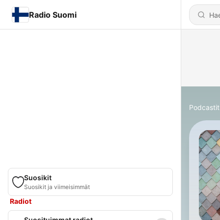
Radio Suomi
Podcastit
Suosikit
Suosikit ja viimeisimmät
Radiot
Suosituimmat radiot