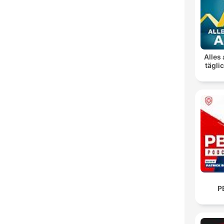
Alles 
tägli
P