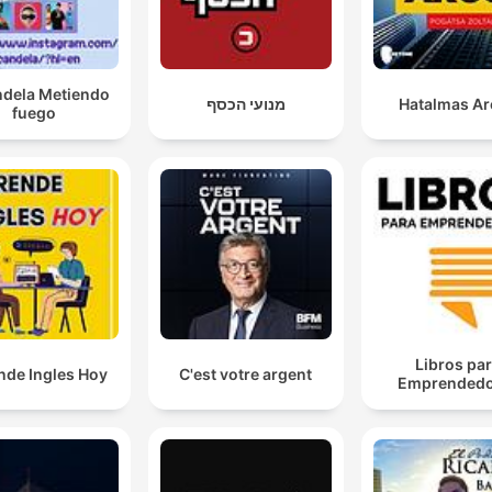
ndela Metiendo
מנועי הכסף
Hatalmas A
fuego
Libros pa
nde Ingles Hoy
C'est votre argent
Emprendedo