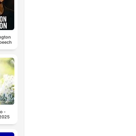
ngton
Speech
o -
2025