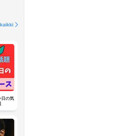
kaikki
今日の気
題