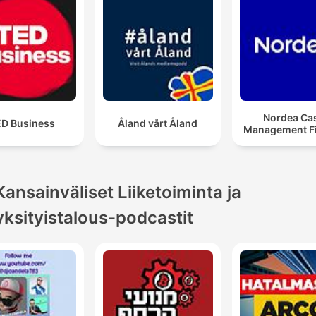
Nordea Ca
D Business
Åland vårt Åland
Management F
Kansainväliset Liiketoiminta ja
yksityistalous-podcastit