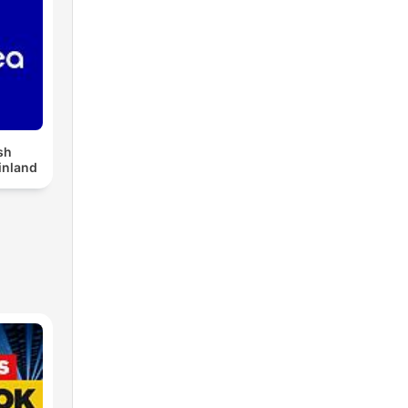
sh
inland