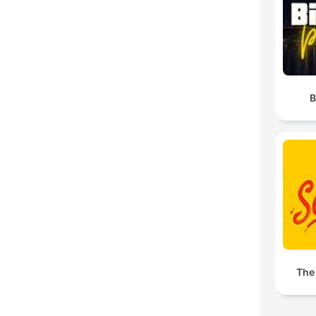
B
The