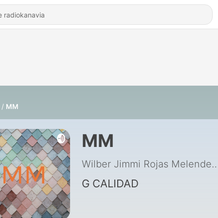
MM
MM
Wilber Jimmi Rojas M
G CALIDAD