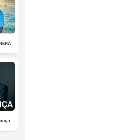
RERA
ança