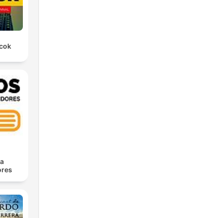
rcok
ra
res