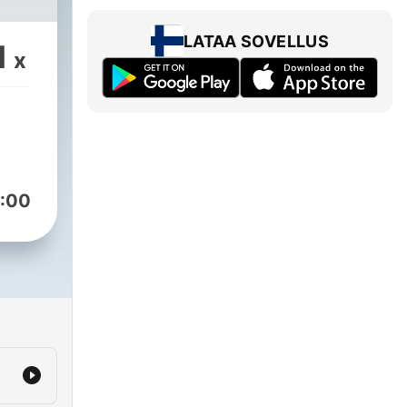
LATAA SOVELLUS
1
x
uus
:00