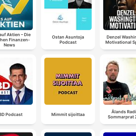
auf Aktien – Die
Ostan Asuntoja
Denzel Washi
chen Finanzen-
Podcast
Motivational 
News
Ålands Radi
BD Podcast
Mimmit sijoittaa
Sommarprat 