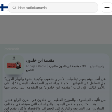
Podcastit
مقدمة ابن خلدون
Annaja7 Radio | راديو النجاح
|
35 - مقدمة ابن خلدون – الجزء
التاسع
هل أنت مهتم بفهم ديناميات الأمم والشعوب وكيفية نشوء وانهيار الدول؟
هل تتساءل عن القوانين الكامنة وراء تطور المجتمعات البشرية؟ إذا كان
الأمر كذلك، فإن كتاب "مقدمة ابن خلدون" هو المقدمة التي تبحث عنها.
من تأليف الفيلسوف والمؤرخ العظيم ابن خلدون في القرن الرابع عشر،
هذا الكتاب هو ملخص للبحوث والدراسات التي سبقته في مختلف
الميادين، من الشريعة والتاريخ إلى الجغرافيا والاقتصاد وأكثر، يقدم ابن