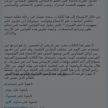
خلدون نظرية شاملة حول العلم الاجتماعي والتطور الإنساني، مُرَكِّزًا
على مفهوم العصبية كمحرك رئيسي للتغيير الاجتماعي والسياسي.
من خلال الاستماع إلى هذا الكتاب، ستجد نفسك في رحلة عقلية عميقة
تناقش أساسات علم الاجتماع وقوانينه، سيعرفك ابن خلدون على
مفهومه لـ"علم العمران"، الذي يتناول فيه القوانين العامة التي تحكم
تطور وتراجع المجتمعات، وكيفية تطبيق هذه القوانين عبر الأزمنة
والأماكن.
لا يعتبر هذا الكتاب مجرد نص تاريخي أو فلسفي، بل هو مرجع حي
يُستخدم حتى اليوم في مختلف الميادين العلمية. وقد اعتبر ابن خلدون
من أوائل المفكرين الذين وضعوا أسس علم الاجتماع قبل الفيلسوف
الفرنسي أوغست كونت بقرون. سيمنحك هذا الكتاب المسموع الفرصة
للاستماع إلى أحد أعظم مؤلفات الفكر الإنساني بينما أنت في سيارتك، أو
خلال تمارينك الرياضية، أو حتى كجلسة تأملية في نهاية اليوم، من خلال
راديو النجاح، يأتي هذا العمل الكلاسيكي إلى الحياة مرة أخرى، مُنَسَّقًا
لا تفوت فرصة الاستماع إلى هذا التحفة الفكرية وتكوين فهم أعمق
بطريقة تجعل من الاستماع إليه تجربة لا تُنسى.
للعالم الذي نعيش فيه.
تابعونا على
إنستغرام
تابعونا على
تويتر
تابعونا على
فيسبوك
تابعونا على
ساوند كلاود
إدعمونا على
BuyMeaCoffee