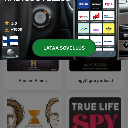
La Rosa de los Vientos
British Scandal
LATAA SOVELLUS
Ancient Aliens
agytágító podcast