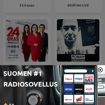
24 Канал
ФЕЙГИН LIVE
Роман Цимбалюк
24 Oras Podcast
подкаст