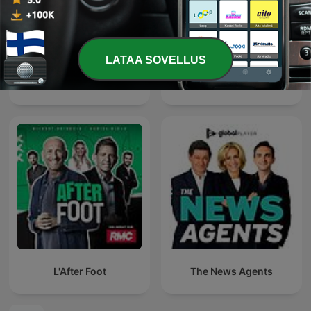
LATAA SOVELLUS
Радио Свобода
Живой Гвоздь
L'After Foot
The News Agents