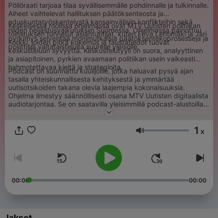
Pöllöraati tarjoaa tilaa syvällisemmälle pohdinnalle ja tulkinnalle.
Aiheet vaihtelevat hallituksen päätöksenteosta ja
eduskuntatyöskentelystä kansainvälisiin konflikteihin sekä
Keskeisessä roolissa ohjelmassa ovat MTV Uutisten politiikan
niiden heijastusvaikutuksiin Suomessa. Ohjelmassa painottuu
toimituksen tunnetut asiantuntijat, kuten Eeva Lehtimäki ja Jari
pyrkimys selventää monimutkaisia päätöksentekoprosesseja ja
Korkki, joiden pitkä kokemus ja taustatiedot tuovat
poliittisia valtataisteluita suurelle yleisölle.
keskusteluun syvyyttä. Keskustelutyyli on suora, analyyttinen
ja asiapitoinen, pyrkien avaamaan politiikan usein vaikeasti
hahmotettavaa kieltä ja strategioita.
Podcast on suunnattu kuulijoille, jotka haluavat pysyä ajan
tasalla yhteiskunnallisesta kehityksestä ja ymmärtää
uutisotsikoiden takana olevia laajempia kokonaisuuksia.
Ohjelma ilmestyy säännöllisesti osana MTV Uutisten digitaalista
audiotarjontaa. Se on saatavilla yleisimmillä podcast-alustoilla
ja se täydentää kanavan perinteistä uutisjournalismia
tarjoamalla helposti lähestyttävän tavan seurata suomalaista
1
vallankäyttöä ja ajankohtaista keskustelua.
x
Äänenvoimakkuus
00:00
00:00
Jaksot