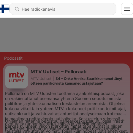
Podcastit
MTV Uutiset – Pöllöraati
MTV Uutiset
|
34 - Onko Annika Saarikko menettänyt
otteen panikoivista kansanedustajistaan?
Pöllöraati on MTV Uutisten tuottama ajankohtaispodcast, joka
on vakiinnuttanut asemansa yhtenä Suomen seuratuimmista
politiikan ja yhteiskunnallisen keskustelun areenoista. Ohjelma
kokoaa viikoittain yhteen MTV:n kokeneet politiikan toimittajat,
uutisankkurit ja vaihtuvat asiantuntijat analysoimaan kotimaan
ja maailman polttavimpia uutisaiheita. Keskustelun ytimessä
Ohjelman rakenne perustuu paneelikeskusteluun, jossa "raati"
ovat valtakunnanpolitiikka, talous ja yhteiskunnalliset
perkaa kuluneen viikon merkittävimmät tapahtumat ja niiden
murrokset, joita tarkastellaan journalistisesta näkökulmasta.
taustalla vaikuttavat voimat. Toisin kuin nopeat uutislähetykset,