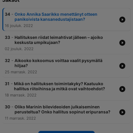
-
34
Onko Annika Saarikko menettänyt otteen
panikoivista kansanedustajistaan?
16 jouluk. 2022
-
33
Hallituksen riidat leimahtivat jälleen – ajoiko
keskusta umpikujaan?
02 jouluk. 2022
-
32
Aikooko kokoomus voittaa vaalit pysymällä
hiljaa?
25 marrask. 2022
-
31
Mikä on hallituksen toimintakyky? Kaatuuko
hallitus riitoihinsa ja mitkä ovat vaihtoehdot?
18 marrask. 2022
-
30
Oliko Marinin bilevideoiden julkaiseminen
perusteltua? Onko hallitus sopinut eripuransa?
11 marrask. 2022