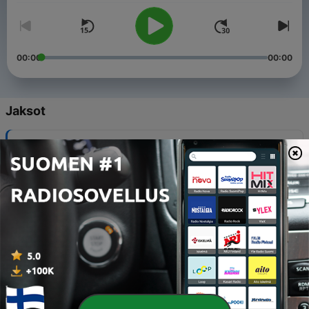
00:00
00:00
Jaksot
-
11
10. Akihabaran verilöyly
14 huhtik. 2023
-
10
9. Setagayan neloismurha
09 huhtik. 2023
-
9
8. Futoshi Matsunaga
31 maalisk. 2023
-
8
7. Inokashira puiston paloittelusurma
17 maalisk. 2023