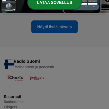
LATAA SOVELLUS
-
7
6. Satoshi Uematsu
10 maalisk. 2023
Näytä lisää jaksoja
Radio Suomi
Radioasemat ja podcastit
Resurssit
Radioasemat
Widgetit