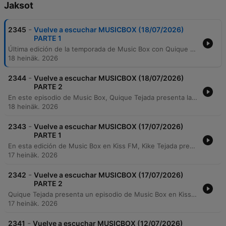
Jaksot
-
2345
Vuelve a escuchar MUSICBOX (18/07/2026)
PARTE 1
Última edición de la temporada de Music Box con Quique Tejada en Kiss FM antes del periodo de vacaciones. El programa se centra en una celebración de los éxitos musicales de los años 80 y 90, con un especial dedicado a las canciones de verano que han marcado épocas. La emisión recorre clásicos del Italo Disco, Eurodance y pop retro, incluyendo menciones especiales al Ibiza Mix de 1996 y peticiones de oyentes. El presentador aprovecha el espacio para recordar grandes hits que evocan la playa y las vacaciones, cerrando la temporada con una selección de temas imprescindibles.
18 heinäk. 2026
-
2344
Vuelve a escuchar MUSICBOX (18/07/2026)
PARTE 2
En este episodio de Music Box, Quique Tejada presenta la última hora de programación antes del periodo de vacaciones en Kiss FM. El programa ofrece un recorrido por el sonido high energy, el funk y los clásicos de las pistas de baile, incluyendo versiones adaptadas a estilos como el tech house. La selección musical abarca desde iconos como Gloria Gaynor, Madonna y Cher, hasta temas emblemáticos de los 90 como Gala y Corona. Además de la música, el locutor anuncia cambios importantes en la programación para la próxima temporada, detallando el regreso del programa para el 5 de septiembre con un nuevo horario exclusivamente los sábados. El episodio sirve como cierre de una temporada de cuatro años consecutivos, celebrando los éxitos de las décadas de los 80 y 90.
18 heinäk. 2026
-
2343
Vuelve a escuchar MUSICBOX (17/07/2026)
PARTE 1
En esta edición de Music Box en Kiss FM, Kike Tejada presenta una selección musical centrada en los grandes éxitos de las décadas de los 80 y 90. El programa recorre diversos géneros que van desde el synth-pop y el eurodance hasta versiones house de clásicos del disco y el country rock. A través de peticiones telefónicas, el locutor interactúa con la audiencia para interpretar temas de artistas como Pet Shop Boys, Rick Astley, Bad Boys Blue, Depeche Mode, Madonna, ABBA y Ricchi e Poveri. El episodio también sirve como preámbulo al periodo de vacaciones estivales del programa, anunciando cambios en la programación para la próxima temporada.
17 heinäk. 2026
-
2342
Vuelve a escuchar MUSICBOX (17/07/2026)
PARTE 2
Quique Tejada presenta un episodio de Music Box en Kiss FM, centrado en el género house y clásicos de los 80 y 90. El programa incluye peticiones de oyentes, una selección de temas icónicos y el anuncio del inicio del descanso estival.
17 heinäk. 2026
-
2341
Vuelve a escuchar MUSICBOX (12/07/2026)