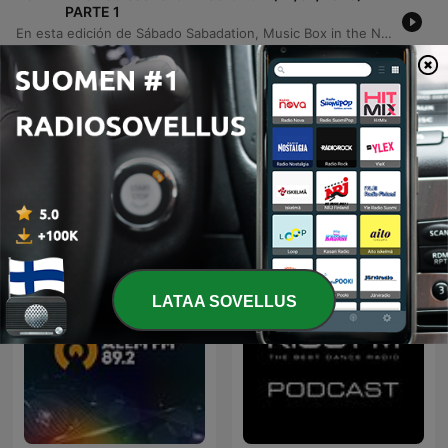
PARTE 1
En esta edición de Sábado Sabadation, Music Box in the Nation, Quique Tejada presenta una selección de los mejores éxitos de baile de los 80 y 90 en Kiss FM. El programa recorre clásicos del Italo Disco, Eurodance y música disco, incluyendo peticiones de oyentes que solicitan temas de artistas como Grant Murphy, Ryan Paris, Ken Laszlo y Dead or Alive. El episodio también sirve como preámbulo al periodo de vacaciones del programa, anunciando cambios en la programación para la próxima temporada. Con un ambiente veraniego, el locutor navega entre mashups, remixes y canciones icónicas que definieron décadas de música dance.
12 heinäk. 2026
Näytä lisää jaksoja
Näytä kaikki
Lisää Musiikki-podcasteja
LATAA SOVELLUS