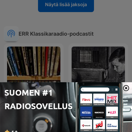
Näytä lisää jaksoja
ERR Klassikaraadio-podcastit
Plaadikohver
Hommikumäng