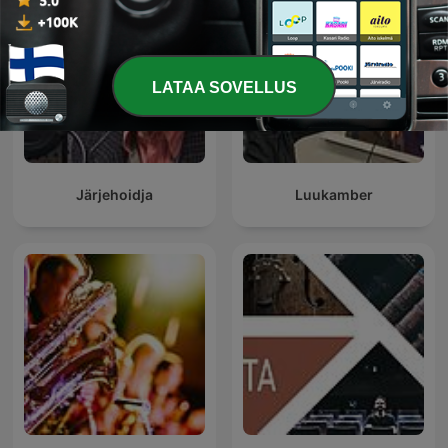
LATAA SOVELLUS
Järjehoidja
Luukamber