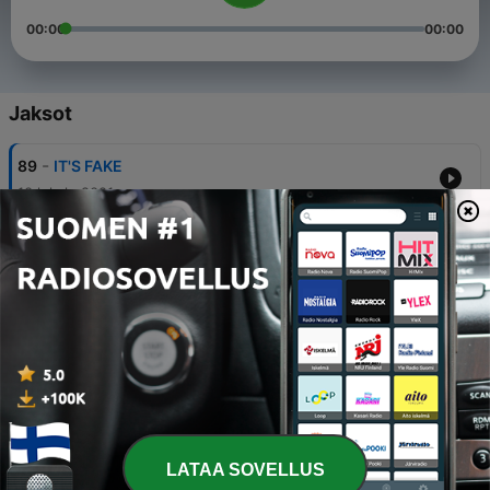
00:00
00:00
Jaksot
-
89
IT'S FAKE
10 lokak. 2021
-
88
WE HAVE A DEAL
03 lokak. 2021
-
87
MY RECEPTIONIST
26 syysk. 2021
-
86
YOU CALLED THE ROBBERS
19 syysk. 2021
-
85
WHY CUT THE HAIR
LATAA SOVELLUS
12 kesäk. 2021