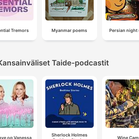
ntial Tremors
Myanmar poems
Persian night
Kansainväliset Taide-podcastit
Sherlock Holmes
ve og Vanessa
Wine Cam