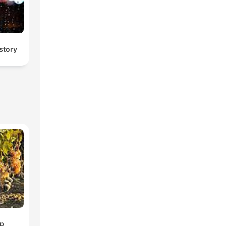
 story
p