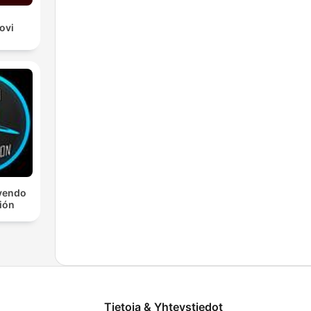
ovi
yendo
ción
Tietoja & Yhteystiedot