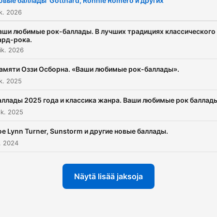
овые баллады Gotthard, Ronnie Romero и других
https://podcasts.apple.c
k. 2026
#баллады
аши любимые рок-баллады. В лучших традициях классического
#вашилюбимыерокбалла
ард-рока.
ik. 2026
#рокбаллады
#александраромашова
амяти Оззи Осборна. «Ваши любимые рок-баллады».
#motoradio
k. 2025
аллады 2025 года и классика жанра. Ваши любимые рок баллад
sk. 2025
oe Lynn Turner, Sunstorm и другие новые баллады.
k. 2024
Näytä lisää jaksoja