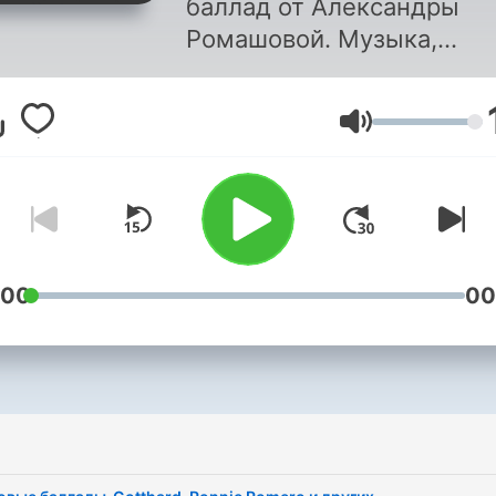
баллад от Александры
Ромашовой. Музыка,
подобранная с особым
вкусом, яркие рок-
Äänenvoimakk
композиции, создающие
настроение и оставляющ
впечатление надолго!
Программы записаны в
рамках разных проектов
радиостанции, в частнос
:00
00
на радио «Фонтанка FM» 
Imagine Radio
🎧 👉 Cлушать в
приложениях:
https://podcast.ru/12867
🎧 👉 Подписаться: