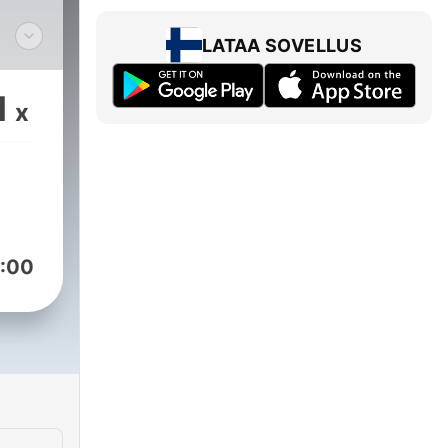
LATAA SOVELLUS
1
x
uus
ие
ти
:00
и
23374