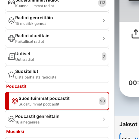
112
Kuunnelluimmat radiot
Radiot genreittäin
15 musiikkigenreä
Radiot alueittain
Paikalliset radiot
Uutiset
7
Uutisradiot
Suositellut
Lista parhaista radioista
00
Podcastit
Suosituimmat podcastit
50
Suosituimmat podcastit
Podcastit genreittäin
18 aihegenreä
Jaksot
Musiikki