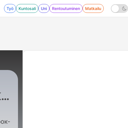
Työ
Kuntosali
Uni
Rentoutuminen
Matkailu
-
ок-