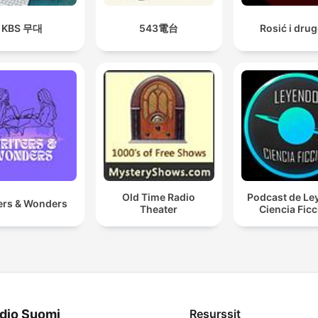
KBS 무대
543電台
Rosić i drug
Old Time Radio
Podcast de Le
ers & Wonders
Theater
Ciencia Fic
dio Suomi
Resurssit