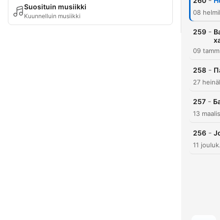
-
260
Н
Suosituin musiikki
08 helmi
Kuunnelluin musiikki
-
259
В
х
09 tamm
-
258
П
27 heinä
-
257
Б
13 maali
-
256
J
11 joulu