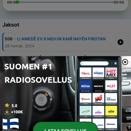
00:00
00:00
Jaksot
-
506
LI AMEDÊ EV 6 MEH IN XANÎ NAYÊN FIROTAN
28 heinäk. 2024
-
505
LI QILEBANÊ MUZEXANEYEK KU DÎROKA ÇANDA
KURDAN VEDIBÊJE
25 heinäk. 2024
-
504
Li Wanê bikaranîna madên hişber gihiştiye
asteka metirsîdar
22 heinäk. 2024
-
503
Li Swisre Komela Kultûrê Kurdî li Cînêvê hat
avakirin
15 heinäk. 2024
-
502
Zêdebûna xerca deriyên sînora, welatiyan xistine
nav tengasiyê