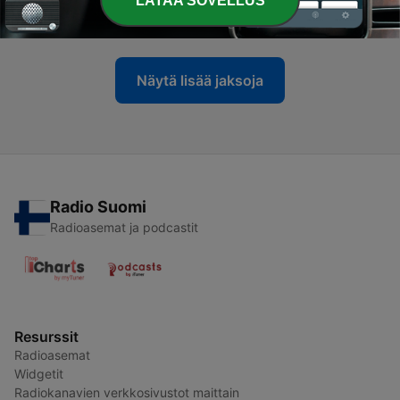
LATAA SOVELLUS
11 heinäk. 2024
Näytä lisää jaksoja
Radio Suomi
Radioasemat ja podcastit
Resurssit
Radioasemat
Widgetit
Radiokanavien verkkosivustot maittain