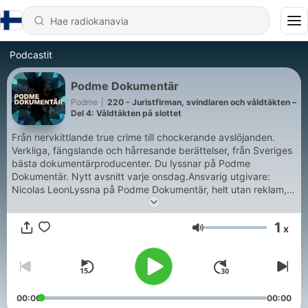
Podcastit
Podme Dokumentär
Podme
|
220 - Juristfirman, svindlaren och våldtäkten –
Del 4: Våldtäkten på slottet
Från nervkittlande true crime till chockerande avslöjanden.
Verkliga, fängslande och hårresande berättelser, från Sveriges
bästa dokumentärproducenter. Du lyssnar på Podme
Dokumentär. Nytt avsnitt varje onsdag.Ansvarig utgivare:
Nicolas LeonLyssna på Podme Dokumentär, helt utan reklam,
på Podme. Signa upp dig på podme.com - de första 14
dagarna är gratis. Ladda ner Podme-appen i Appstore eller
1
x
Google Play.
Äänenvoimakkuus
00:00
00:00